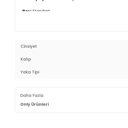
Boy:
Standart
Kalıp Bilgisi:
Regular Fit
Yaş Grubu:
Yetişkin
Cinsiyet
Menşei:
Bangladeş
2DK15311830.18
Kalıp
Yaka Tipi
Daha Fazla
Only Ürünleri