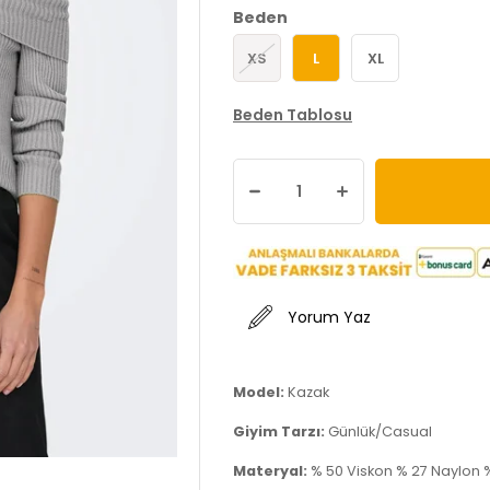
Beden
XS
L
XL
Beden Tablosu
Yorum Yaz
Model:
Kazak
Giyim Tarzı:
Günlük/Casual
Materyal:
% 50 Viskon % 27 Naylon 