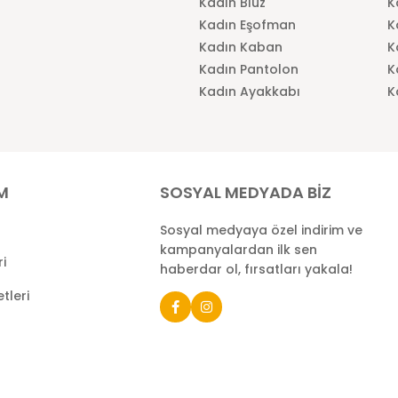
Kadın Bluz
K
Kadın Eşofman
K
Kadın Kaban
K
Kadın Pantolon
K
Kadın Ayakkabı
K
İM
SOSYAL MEDYADA BİZ
Sosyal medyaya özel indirim ve
kampanyalardan ilk sen
ri
haberdar ol, fırsatları yakala!
tleri