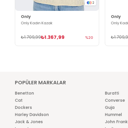
2
Only
Only
Only Kadın Kazak
Only Kad
₺1.367,99
₺1.709,99
₺1.709,
%20
POPÜLER MARKALAR
Benetton
Buratti
Cat
Converse
Dockers
Guja
Harley Davidson
Hummel
Jack & Jones
John Frank