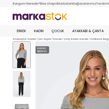
Kargom Nerede?
Bize Ulaşın
Markalar
Mağazalarımız
Yardım
ERKEK
KADIN
ÇOCUK
AYAKKABI & ÇANTA
Anasayfa
Kadın
Üst Giyim
Kazak
Only Kadın Kazak
Onlkatia Reg
KARGO
BEDAVA