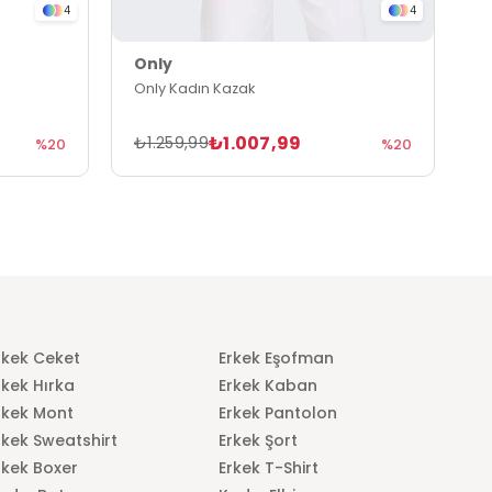
4
4
Only
O
Only Kadın Kazak
O
₺1.007,99
₺1.259,99
₺
%20
%20
rkek Ceket
Erkek Eşofman
rkek Hırka
Erkek Kaban
rkek Mont
Erkek Pantolon
rkek Sweatshirt
Erkek Şort
rkek Boxer
Erkek T-Shirt