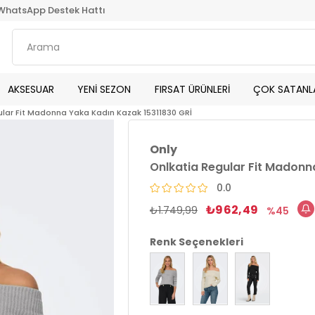
WhatsApp Destek Hattı
AKSESUAR
YENİ SEZON
FIRSAT ÜRÜNLERİ
ÇOK SATANL
ular Fit Madonna Yaka Kadın Kazak 15311830 GRİ
Only
Onlkatia Regular Fit Madonn
0.0
₺962,49
₺1.749,99
45
Renk Seçenekleri