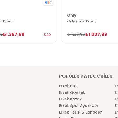
2
Only
ın Kazak
Only Kadın Kazak
₺1.367,99
₺1.007,99
99
₺1.259,99
%20
POPÜLER KATEGORİLER
Erkek Bot
E
Erkek Gömlek
E
Erkek Kazak
E
Erkek Spor Ayakkabı
E
Erkek Terlik & Sandalet
E