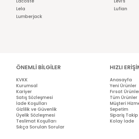
Lacoste
Levi’s
Lela
Lufian
Lumberjack
ÖNEMLİ BİLGİLER
HIZLI ERİŞ
KVKK
Anasayfa
Kurumsal
Yeni Ürünler
Kariyer
Fırsat Ürünle
Satış Sözleşmesi
Tüm Ürünler
İade Koşulları
Müşteri Hizme
Gizlilik ve Güvenlik
Sepetim
Üyelik Sözleşmesi
Sipariş Takip
Teslimat Koşulları
Kolay İade
Sıkça Sorulan Sorular