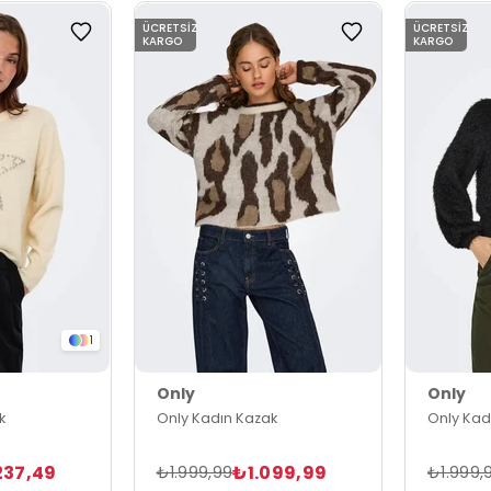
ÜCRETSIZ
ÜCRETSIZ
KARGO
KARGO
1
Only
Only
k
Only Kadın Kazak
Only Kad
237,49
₺1.099,99
₺1.999,99
₺1.999,