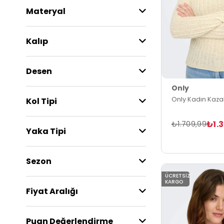
Materyal
Kalıp
Desen
Only
Only Kadın Kaza
Kol Tipi
₺1.
₺1.709,99
Yaka Tipi
Sezon
ÜCRETSIZ
KARGO
Fiyat Aralığı
Puan Değerlendirme