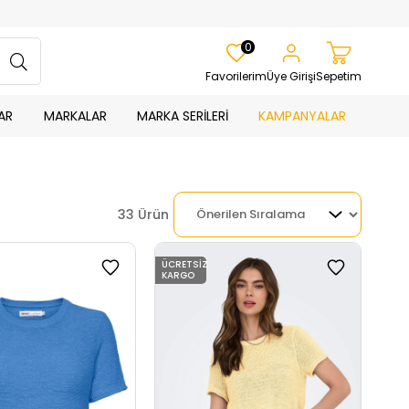
0
Favorilerim
Üye Girişi
Sepetim
AR
MARKALAR
MARKA SERİLERİ
KAMPANYALAR
33 Ürün
ÜCRETSIZ
KARGO