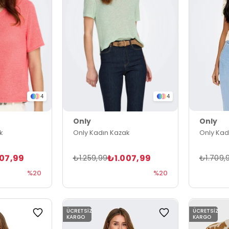
4
4
Only
Only
k
Only Kadın Kazak
Only Kad
007,99
₺1.007,99
₺1.259,99
₺1.709,
%20
%20
ÜCRETSIZ
ÜCRETSIZ
KARGO
KARGO