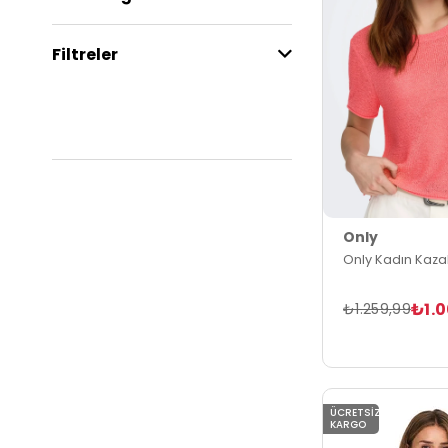
Filtreler
Only
Only Kadın Kaza
₺1.
₺1.259,99
ÜCRETSIZ
KARGO