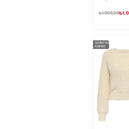
₺1.
₺1.999,99
ÜCRETSIZ
KARGO