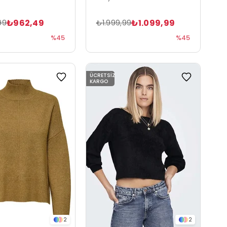
₺962,49
₺1.099,99
99
₺1.999,99
%45
%45
ÜCRETSIZ
KARGO
2
2