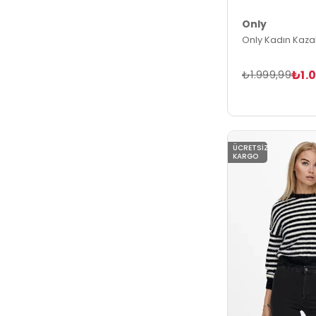
Only
Only Kadın Kaza
₺1.
₺1.999,99
ÜCRETSIZ
KARGO