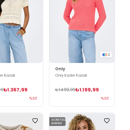
2
Only
ın Kazak
Only Kadın Kazak
₺1.367,99
₺1.199,99
99
₺1.499,99
%20
%20
ÜCRETSIZ
KARGO