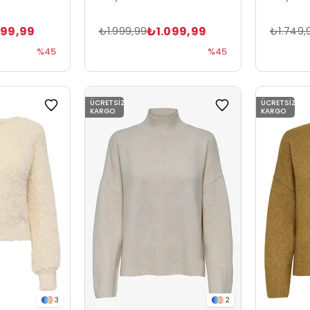
099,99
₺1.099,99
₺1.999,99
₺1.749,
%45
%45
ÜCRETSIZ
ÜCRETSIZ
KARGO
KARGO
3
2