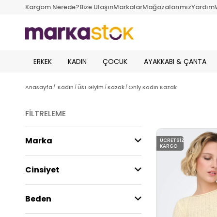
Kargom Nerede?
Bize Ulaşın
Markalar
Mağazalarımız
Yardım
ERKEK
KADIN
ÇOCUK
AYAKKABI & ÇANTA
Anasayfa
Kadın
Üst Giyim
Kazak
Only Kadın Kazak
FILTRELEME
Marka
ÜCRETSIZ
KARGO
Cinsiyet
Beden