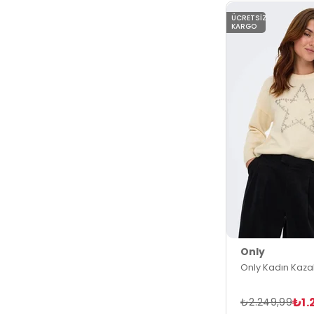
ÜCRETSIZ
KARGO
Only
Only Kadın Kaza
₺1.
₺2.249,99