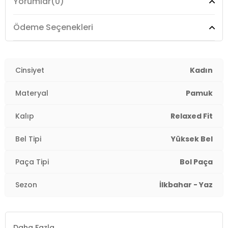
Yorumlar
(0)
Boy:
Standart
Ödeme Seçenekleri
Paça Tipi:
Bol Paça
Kalıp Bilgisi:
Relaxed Fit
Cinsiyet
Kadın
Yaş Grubu:
Yetişkin
Materyal
Pamuk
Menşei:
Kamboçya
2DE15370601.67
Kalıp
Relaxed Fit
Bel Tipi
Yüksek Bel
Paça Tipi
Bol Paça
Sezon
İlkbahar - Yaz
Daha Fazla