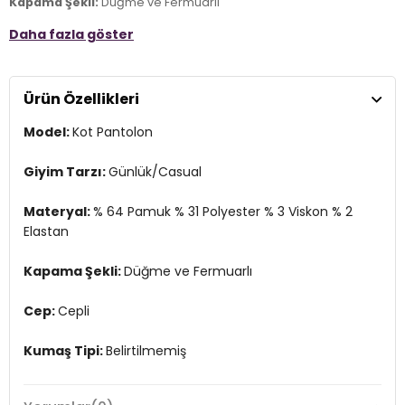
Kapama Şekli:
Düğme ve Fermuarlı
Daha fazla göster
Cep:
Cepli
Kumaş Tipi:
Belirtilmemiş
Ürün Özellikleri
Bel:
Yüksek Bel
Model:
Kot Pantolon
Boy:
Standart
Paça Tipi:
Bol Paça
Giyim Tarzı:
Günlük/Casual
Kalıp Bilgisi:
Relaxed Fit
Materyal:
% 64 Pamuk % 31 Polyester % 3 Viskon % 2
Yaş Grubu:
Elastan
Yetişkin
Menşei:
Kamboçya
Kapama Şekli:
Düğme ve Fermuarlı
2DE15370601.67
Cep:
Cepli
Kumaş Tipi:
Belirtilmemiş
Bel:
Yüksek Bel