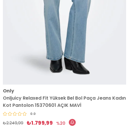
Only
Onljuicy Relaxed Fit Yüksek Bel Bol Paça Jeans Kadın
Kot Pantolon 15370601 AÇIK MAVİ
0.0
₺1.799,99
₺2.249,99
20