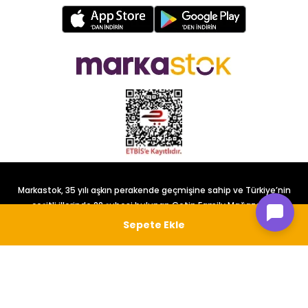
Markastok, 35 yılı aşkın perakende geçmişine sahip ve Türkiye’nin
çeşitli illerinde 22 şubesi bulunan Çetin Family Mağazacılık
tarafından kurulmuştur.