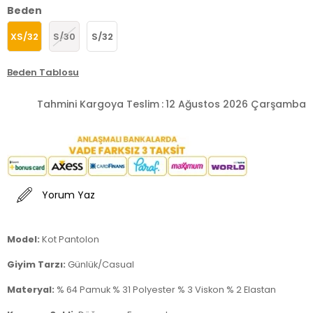
Beden
XS/32
S/30
S/32
Beden Tablosu
Tahmini Kargoya Teslim
:
12 Ağustos 2026 Çarşamba
Yorum Yaz
Model:
Kot Pantolon
Giyim Tarzı:
Günlük/Casual
Materyal:
% 64 Pamuk % 31 Polyester % 3 Viskon % 2 Elastan