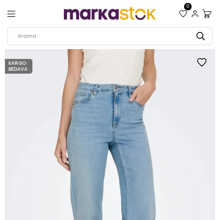
0
KARGO
BEDAVA