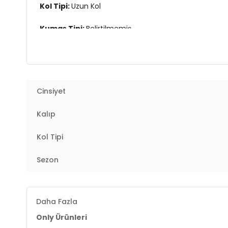
Kol Tipi:
Uzun Kol
Kumaş Tipi:
Belirtilmemiş
Boy:
Standart
Kalıp Bilgisi:
Regular Fit
Cinsiyet
Yaş Grubu:
Yetişkin
Kalıp
Menşei:
Çin
2DK15353238.1942
Kol Tipi
Sezon
Daha Fazla
Only Ürünleri