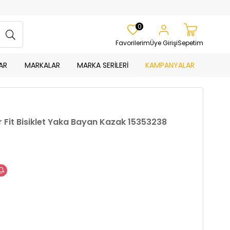
0
Favorilerim
Üye Girişi
Sepetim
AR
MARKALAR
MARKA SERİLERİ
KAMPANYALAR
 Fit Bisiklet Yaka Bayan Kazak 15353238