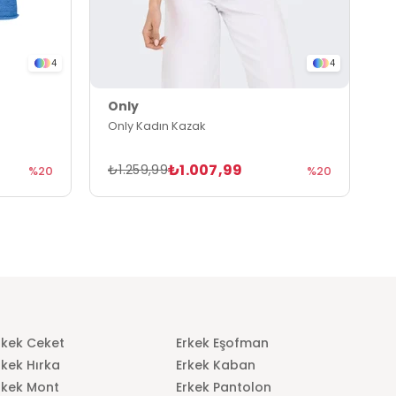
4
4
Only
O
Only Kadın Kazak
O
₺1.007,99
₺1.259,99
₺
%20
%20
rkek Ceket
Erkek Eşofman
rkek Hırka
Erkek Kaban
rkek Mont
Erkek Pantolon