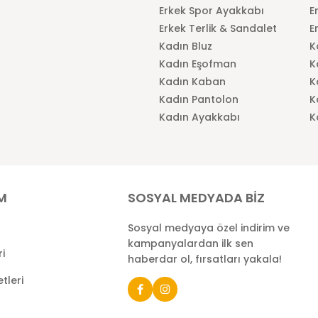
Erkek Spor Ayakkabı
E
Erkek Terlik & Sandalet
E
Kadın Bluz
K
Kadın Eşofman
K
Kadın Kaban
K
Kadın Pantolon
K
Kadın Ayakkabı
K
İM
SOSYAL MEDYADA BİZ
Sosyal medyaya özel indirim ve
kampanyalardan ilk sen
ri
haberdar ol, fırsatları yakala!
tleri