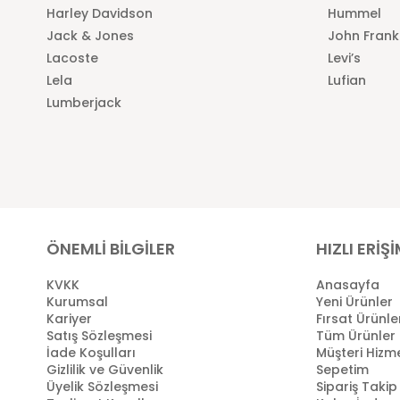
Harley Davidson
Hummel
Jack & Jones
John Frank
Lacoste
Levi’s
Lela
Lufian
Lumberjack
ÖNEMLİ BİLGİLER
HIZLI ERİŞ
KVKK
Anasayfa
Kurumsal
Yeni Ürünler
Kariyer
Fırsat Ürünle
Satış Sözleşmesi
Tüm Ürünler
İade Koşulları
Müşteri Hizme
Gizlilik ve Güvenlik
Sepetim
Üyelik Sözleşmesi
Sipariş Takip