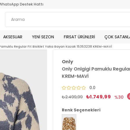
WhatsApp Destek Hattı
AKSESUAR
YENİ SEZON
FIRSAT ÜRÜNLERİ
ÇOK SATANL
 Pamuklu Regular Fit Bisiklet Yaka Bayan Kazak 15353238 KREM-MAVİ
Only
Only Onlgigi Pamuklu Regular
KREM-MAVİ
0.0
₺1.749,99
₺2.499,99
30
Renk Seçenekleri