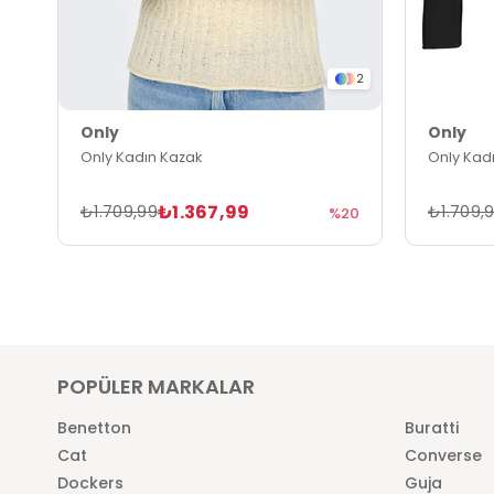
2
Only
Only
Only Kadın Kazak
Only Kad
₺1.367,99
₺1.709,99
₺1.709,
%20
POPÜLER MARKALAR
Benetton
Buratti
Cat
Converse
Dockers
Guja