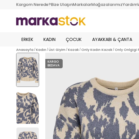
Kargom Nerede?
Bize Ulaşın
Markalar
Mağazalarımız
Yardım
ERKEK
KADIN
ÇOCUK
AYAKKABI & ÇANTA
Anasayfa
Kadın
Üst Giyim
Kazak
Only Kadın Kazak
Only Onlgigi
KARGO
BEDAVA