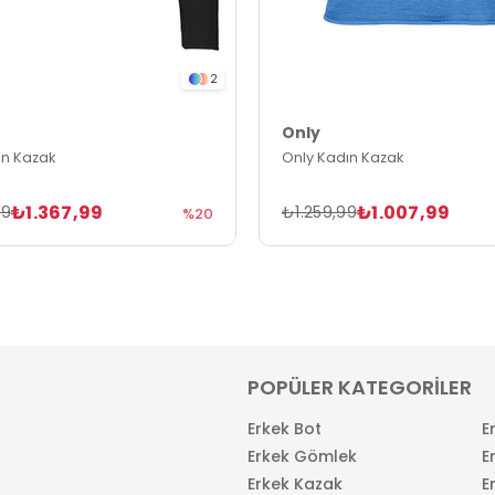
2
Only
ın Kazak
Only Kadın Kazak
₺1.367,99
₺1.007,99
99
₺1.259,99
%20
POPÜLER KATEGORİLER
Erkek Bot
E
Erkek Gömlek
E
Erkek Kazak
E