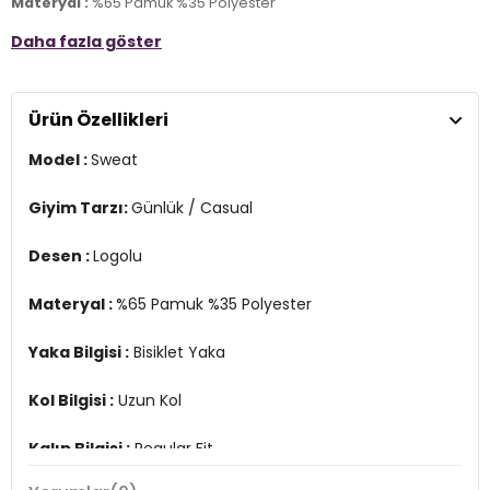
Materyal :
%65 Pamuk %35 Polyester
Daha fazla göster
Yaka Bilgisi :
Bisiklet Yaka
Kol Bilgisi :
Uzun Kol
Ürün Özellikleri
Kalıp Bilgisi :
Regular Fit
Model :
Sweat
Üretim Yeri :
Türkiye
3DE1MNC3503BK1.07
Giyim Tarzı:
Günlük / Casual
Desen :
Logolu
Materyal :
%65 Pamuk %35 Polyester
Yaka Bilgisi :
Bisiklet Yaka
Kol Bilgisi :
Uzun Kol
Kalıp Bilgisi :
Regular Fit