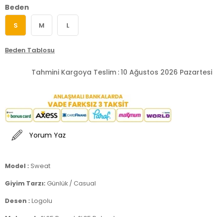
Beden
S
M
L
Beden Tablosu
Tahmini Kargoya Teslim
:
10 Ağustos 2026 Pazartesi
Yorum Yaz
Model :
Sweat
Giyim Tarzı:
Günlük / Casual
Desen :
Logolu