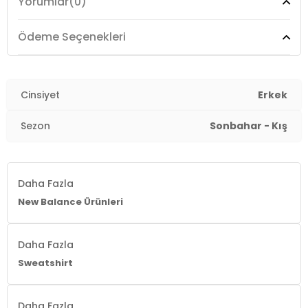
Yorumlar
(0)
Üretim Yeri :
Türkiye
3DE1MNC3503BK1.07
Ödeme Seçenekleri
Cinsiyet
Erkek
Sezon
Sonbahar - Kış
Daha Fazla
New Balance Ürünleri
Daha Fazla
Sweatshirt
Daha Fazla