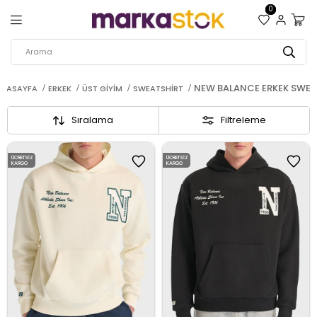
0
NEW BALANCE ERKEK SWEA
NASAYFA
ERKEK
ÜST GIYIM
SWEATSHIRT
Sıralama
Filtreleme
ÜCRETSIZ
ÜCRETSIZ
KARGO
KARGO