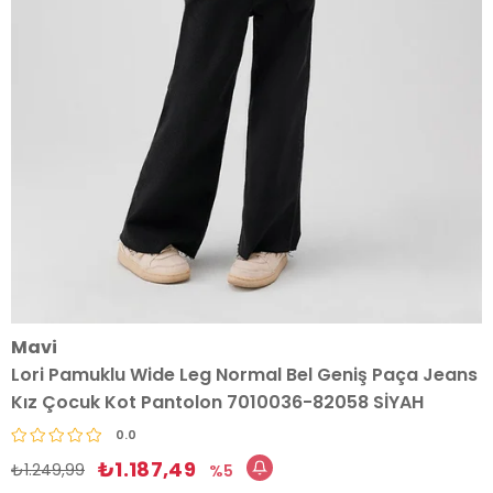
Mavi
Lori Pamuklu Wide Leg Normal Bel Geniş Paça Jeans
Kız Çocuk Kot Pantolon 7010036-82058 SİYAH
0.0
₺1.187,49
₺1.249,99
5