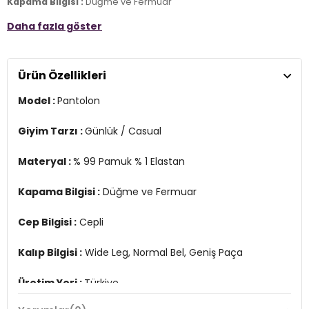
Kapama Bilgisi :
Düğme ve Fermuar
Daha fazla göster
Cep Bilgisi :
Cepli
Kalıp Bilgisi :
Wide Leg, Normal Bel, Geniş Paça
Ürün Özellikleri
Üretim Yeri :
Türkiye
4DE2701003682058.07
Model :
Pantolon
Giyim Tarzı :
Günlük / Casual
Materyal :
% 99 Pamuk % 1 Elastan
Kapama Bilgisi :
Düğme ve Fermuar
Cep Bilgisi :
Cepli
Kalıp Bilgisi :
Wide Leg, Normal Bel, Geniş Paça
Üretim Yeri :
Türkiye
4DE2701003682058.07