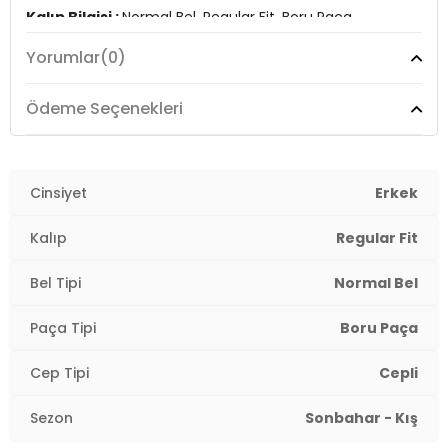
Kalıp Bilgisi :
Normal Bel, Regular Fit, Boru Paça
Yorumlar
(0)
Manken Ölçüsü :
Kilo : 86 kg / Boy : 1.90 cm / Göğüs :
105 cm / Bel : 83 cm / Basen : 102 cm / Beden : 32-32
3DE1005013249.42
Ödeme Seçenekleri
Cinsiyet
Erkek
Kalıp
Regular Fit
Bel Tipi
Normal Bel
Paça Tipi
Boru Paça
Cep Tipi
Cepli
Sezon
Sonbahar - Kış