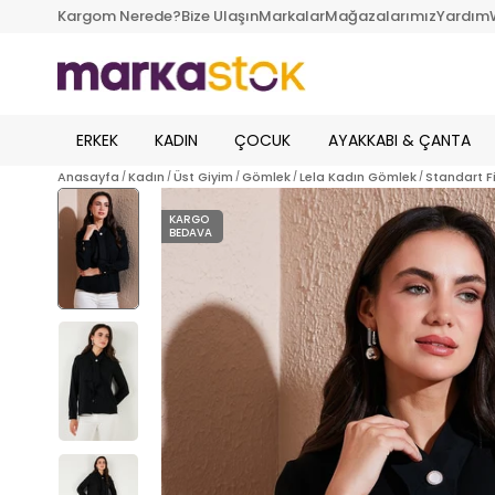
Kargom Nerede?
Bize Ulaşın
Markalar
Mağazalarımız
Yardım
ERKEK
KADIN
ÇOCUK
AYAKKABI & ÇANTA
Anasayfa
Kadın
Üst Giyim
Gömlek
Lela Kadın Gömlek
Standart F
KARGO
BEDAVA