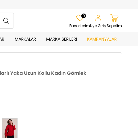
0
Favorilerim
Üye Girişi
Sepetim
AR
MARKALAR
MARKA SERİLERİ
KAMPANYALAR
ularlı Yaka Uzun Kollu Kadın Gömlek