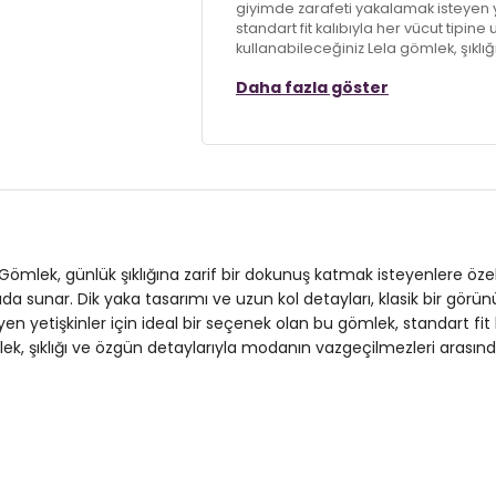
giyimde zarafeti yakalamak isteyen y
standart fit kalıbıyla her vücut tipin
kullanabileceğiniz Lela gömlek, şıkl
arasında yer alıyor.
Daha fazla göster
Model:
Gömlek
Giyim Tarzı:
Günlük/Casual
Materyal:
%100 Polyester
Yaka Tipi:
Dik Yaka
u Gömlek, günlük şıklığına zarif bir dokunuş katmak isteyenlere öz
Kapama Şekli:
Düğmeli
ada sunar. Dik yaka tasarımı ve uzun kol detayları, klasik bir görün
yen yetişkinler için ideal bir seçenek olan bu gömlek, standart fit
Kol Tipi:
Uzun Kol
lek, şıklığı ve özgün detaylarıyla modanın vazgeçilmezleri arasında
Kalınlık:
Orta
Kalıp Bilgisi:
Standart Fit
Yaş Grubu:
Yetişkin
Detaylar:
Taşlı