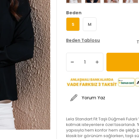
Beden
S
M
Beden Tablosu
T
Yorum Yaz
Lela Standart Fit Taşlı Düğmeli Fularl
katmak isteyenlere özel tasarlandı. %
yapısıyla hem konfor hem de şıklığı b
klasik bir görünüm sağlarken, taşlı süs