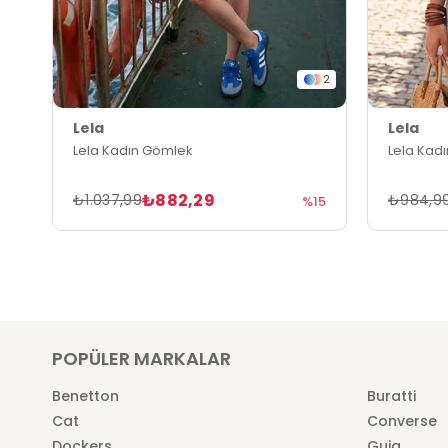
2
Lela
Lela
Lela Kadın Gömlek
Lela Kad
₺882,29
₺1.037,99
₺984,9
%15
POPÜLER MARKALAR
Benetton
Buratti
Cat
Converse
Dockers
Guja