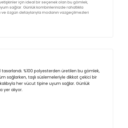
etişkinler için ideal bir seçenek olan bu gömlek,
e uyum sağlar. Günlük kombinlerinizde rahatlıkla
ığı ve özgün detaylarıyla modanın vazgeçilmezleri
el tasarlandı. %100 polyesterden üretilen bu gömlek,
üm sağlarken, taşlı süslemeleriyle dikkat çekici bir
 kalıbıyla her vücut tipine uyum sağlar. Günlük
 yer alıyor.