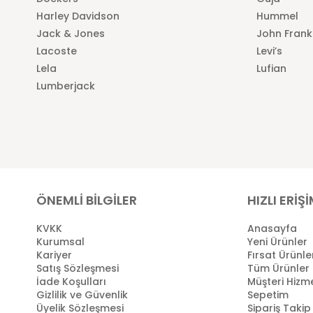
Harley Davidson
Hummel
Jack & Jones
John Frank
Lacoste
Levi’s
Lela
Lufian
Lumberjack
ÖNEMLİ BİLGİLER
HIZLI ERİŞ
KVKK
Anasayfa
Kurumsal
Yeni Ürünler
Kariyer
Fırsat Ürünle
Satış Sözleşmesi
Tüm Ürünler
İade Koşulları
Müşteri Hizme
Gizlilik ve Güvenlik
Sepetim
Üyelik Sözleşmesi
Sipariş Takip