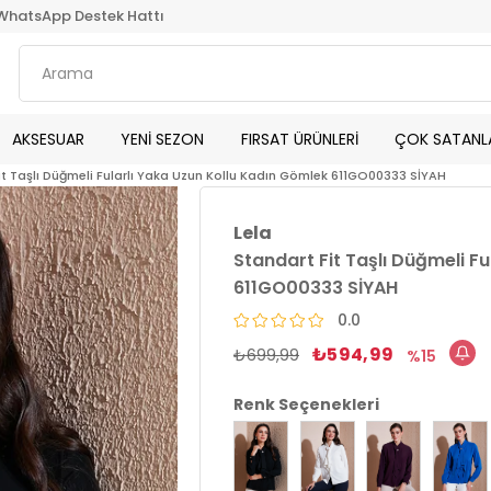
WhatsApp Destek Hattı
AKSESUAR
YENİ SEZON
FIRSAT ÜRÜNLERİ
ÇOK SATANL
it Taşlı Düğmeli Fularlı Yaka Uzun Kollu Kadın Gömlek 611GO00333 SİYAH
Lela
Standart Fit Taşlı Düğmeli F
611GO00333 SİYAH
0.0
₺594,99
₺699,99
15
Renk Seçenekleri