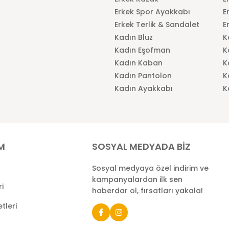
Erkek Spor Ayakkabı
E
Erkek Terlik & Sandalet
E
Kadın Bluz
K
Kadın Eşofman
K
Kadın Kaban
K
Kadın Pantolon
K
Kadın Ayakkabı
K
İM
SOSYAL MEDYADA BİZ
Sosyal medyaya özel indirim ve
kampanyalardan ilk sen
ri
haberdar ol, fırsatları yakala!
tleri