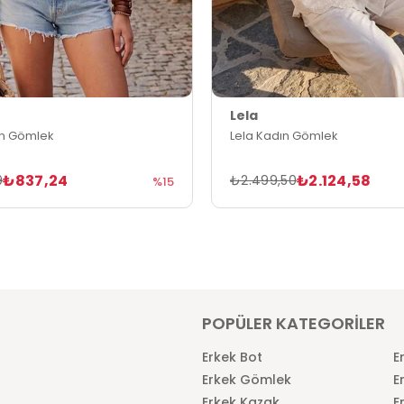
Lela
ın Gömlek
Lela Kadın Gömlek
₺837,24
₺2.124,58
9
₺2.499,50
%15
POPÜLER KATEGORİLER
Erkek Bot
E
Erkek Gömlek
E
Erkek Kazak
E