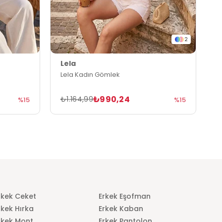
2
Lela
L
Lela Kadın Gömlek
L
₺990,24
₺1.164,99
₺
%15
%15
rkek Ceket
Erkek Eşofman
rkek Hırka
Erkek Kaban
rkek Mont
Erkek Pantolon