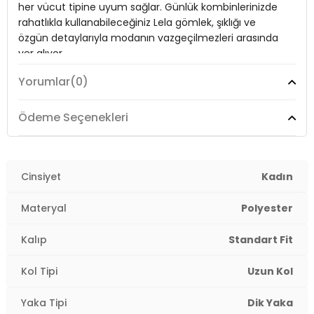
her vücut tipine uyum sağlar. Günlük kombinlerinizde
Kalınlık:
Orta
rahatlıkla kullanabileceğiniz Lela gömlek, şıklığı ve
Kalıp Bilgisi:
Standart Fit
özgün detaylarıyla modanın vazgeçilmezleri arasında
yer alıyor.
Yaş Grubu:
Yetişkin
Yorumlar
(0)
Detaylar:
Taşlı
2DE611GO00333.14
Model:
Gömlek
Ödeme Seçenekleri
Giyim Tarzı:
Günlük/Casual
Materyal:
%100 Polyester
Cinsiyet
Kadın
Yaka Tipi:
Dik Yaka
Materyal
Polyester
Kapama Şekli:
Düğmeli
Kalıp
Standart Fit
Kol Tipi:
Uzun Kol
Kol Tipi
Uzun Kol
Kalınlık:
Orta
Yaka Tipi
Dik Yaka