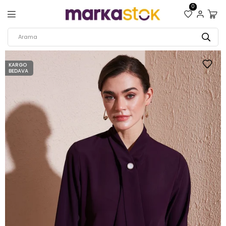
0
KARGO
BEDAVA