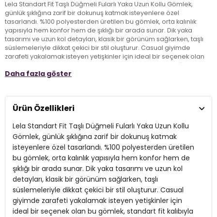
Lela Standart Fit Taşlı Düğmeli Fularlı Yaka Uzun Kollu Gömlek,
günlük şıklığına zarif bir dokunuş katmak isteyenlere özel
tasarlandı. %100 polyesterden üretilen bu gömlek, orta kalınlık
yapısıyla hem konfor hem de şıklığı bir arada sunar. Dik yaka
tasarımı ve uzun kol detayları, klasik bir görünüm sağlarken, taşlı
süslemeleriyle dikkat çekici bir stil oluşturur. Casual giyimde
zarafeti yakalamak isteyen yetişkinler için ideal bir seçenek olan
bu gömlek, standart fit kalıbıyla her vücut tipine uyum sağlar.
Daha fazla göster
Günlük kombinlerinizde rahatlıkla kullanabileceğiniz Lela gömlek,
şıklığı ve özgün detaylarıyla modanın vazgeçilmezleri arasında
yer alıyor.
Ürün Özellikleri
Model:
Gömlek
Lela Standart Fit Taşlı Düğmeli Fularlı Yaka Uzun Kollu
Giyim Tarzı:
Günlük/Casual
Gömlek, günlük şıklığına zarif bir dokunuş katmak
isteyenlere özel tasarlandı. %100 polyesterden üretilen
Materyal:
%100 Polyester
bu gömlek, orta kalınlık yapısıyla hem konfor hem de
şıklığı bir arada sunar. Dik yaka tasarımı ve uzun kol
Yaka Tipi:
Dik Yaka
detayları, klasik bir görünüm sağlarken, taşlı
Kapama Şekli:
Düğmeli
süslemeleriyle dikkat çekici bir stil oluşturur. Casual
giyimde zarafeti yakalamak isteyen yetişkinler için
Kol Tipi:
Uzun Kol
ideal bir seçenek olan bu gömlek, standart fit kalıbıyla