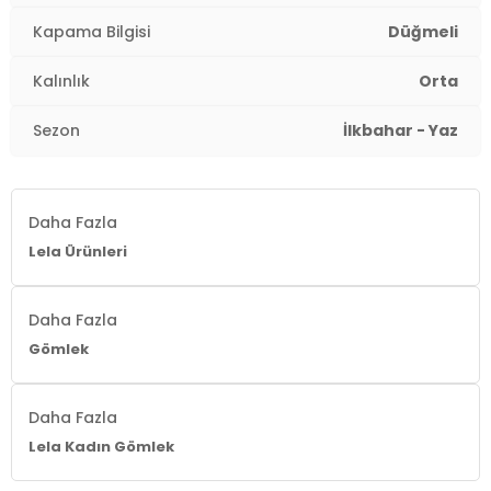
Kalıp Bilgisi:
Standart Fit
Kapama Bilgisi
Düğmeli
Yaş Grubu:
Yetişkin
Kalınlık
Orta
Detaylar:
Taşlı
2DE611GO00333.14
Sezon
İlkbahar - Yaz
Daha Fazla
Lela Ürünleri
Daha Fazla
Gömlek
Daha Fazla
Lela Kadın Gömlek