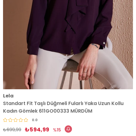
Lela
Standart Fit Taşlı Düğmeli Fularlı Yaka Uzun Kollu
Kadın Gömlek 611GO00333 MÜRDÜM
0.0
₺594,99
₺699,99
15