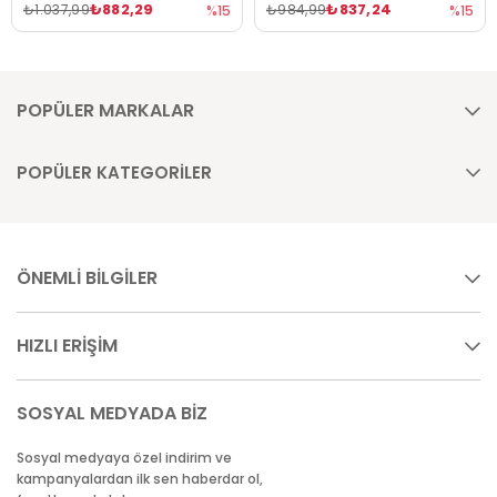
₺882,29
₺837,24
₺1.037,99
₺984,99
%15
%15
POPÜLER MARKALAR
POPÜLER KATEGORİLER
ÖNEMLİ BİLGİLER
HIZLI ERİŞİM
SOSYAL MEDYADA BİZ
Sosyal medyaya özel indirim ve
kampanyalardan ilk sen haberdar ol,