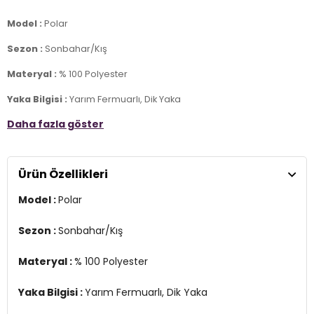
Model :
Polar
Sezon :
Sonbahar/Kış
Materyal :
% 100 Polyester
Yaka Bilgisi :
Yarım Fermuarlı, Dik Yaka
Daha fazla göster
Kapama Bilgisi :
Yarım Fermuar
Kol Bilgisi :
Uzun Kol
Ürün Özellikleri
Kalıp Bilgisi :
Slim Fit
Model :
Polar
Üretim Yeri :
Türkiye
7DS25907000S2.130
Sezon :
Sonbahar/Kış
Materyal :
% 100 Polyester
Yaka Bilgisi :
Yarım Fermuarlı, Dik Yaka