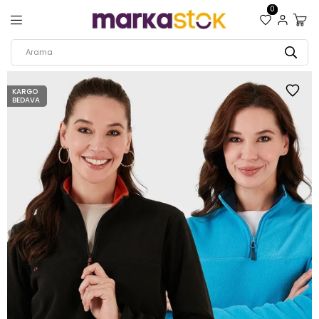
0
KARGO
BEDAVA