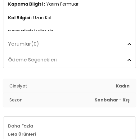
Kapama Bilgisi :
Yarım Fermuar
Kol Bilgisi :
Uzun Kol
Kalıp Bilgisi :
Slim Fit
Yorumlar
(0)
Üretim Yeri :
Türkiye
7DS25907000S2.130
Ödeme Seçenekleri
Cinsiyet
Kadın
Sezon
Sonbahar - Kış
Daha Fazla
Lela Ürünleri