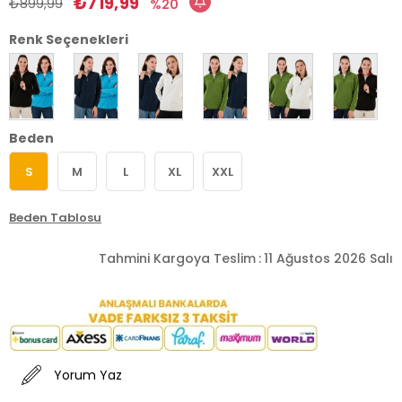
₺719,99
₺899,99
20
Renk Seçenekleri
Beden
S
M
L
XL
XXL
Beden Tablosu
Tahmini Kargoya Teslim
:
11 Ağustos 2026 Salı
Yorum Yaz