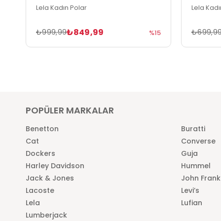
Lela Kadın Polar
Lela Kadı
₺849,99
₺999,99
₺699,9
%15
POPÜLER MARKALAR
Benetton
Buratti
Cat
Converse
Dockers
Guja
Harley Davidson
Hummel
Jack & Jones
John Frank
Lacoste
Levi’s
Lela
Lufian
Lumberjack