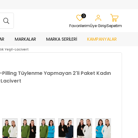
0
Favorilerim
Üye Girişi
Sepetim
AR
MARKALAR
MARKA SERİLERİ
KAMPANYALAR
ık Yeşil-Lacivert
-Pilling Tüylenme Yapmayan 2'li Paket Kadın
-Lacivert