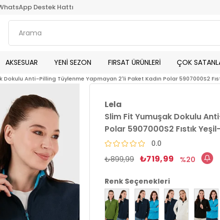
WhatsApp Destek Hattı
AKSESUAR
YENİ SEZON
FIRSAT ÜRÜNLERİ
ÇOK SATANL
k Dokulu Anti-Pilling Tüylenme Yapmayan 2'li Paket Kadın Polar 5907000S2 Fıst
Lela
Slim Fit Yumuşak Dokulu Anti
Polar 5907000S2 Fıstık Yeşil
0.0
₺719,99
₺899,99
20
Renk Seçenekleri