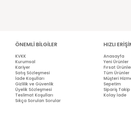
ÖNEMLİ BİLGİLER
HIZLI ERİŞ
KVKK
Anasayfa
Kurumsal
Yeni Ürünler
Kariyer
Fırsat Ürünle
Satış Sözleşmesi
Tüm Ürünler
İade Koşulları
Müşteri Hizme
Gizlilik ve Güvenlik
Sepetim
Üyelik Sözleşmesi
Sipariş Takip
Teslimat Koşulları
Kolay İade
Sıkça Sorulan Sorular