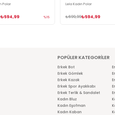
n Polar
Lela Kadın Polar
₺594,99
₺594,99
9
₺699,99
%15
POPÜLER KATEGORİLER
Erkek Bot
E
Erkek Gömlek
E
Erkek Kazak
E
Erkek Spor Ayakkabı
E
Erkek Terlik & Sandalet
E
Kadın Bluz
K
Kadın Eşofman
K
Kadın Kaban
K