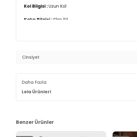
Kol Bilgisi :
Uzun Kol
Kalıp Bilgisi :
Slim Fit
Üretim Yeri :
Türkiye
7DS25907000S2.9787
Cinsiyet
Daha Fazla
Lela Ürünleri
Benzer Ürünler