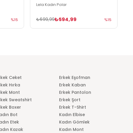
Lela Kadın Polar
L
₺594,99
₺699,99
₺
%15
%15
rkek Ceket
Erkek Eşofman
rkek Hırka
Erkek Kaban
rkek Mont
Erkek Pantolon
rkek Sweatshirt
Erkek Şort
rkek Boxer
Erkek T-Shirt
adın Bot
Kadın Elbise
adın Etek
Kadın Gömlek
adın Kazak
Kadın Mont