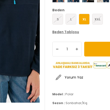
Beden
S
L
XL
XXL
Beden Tablosu
Yorum Yaz
Model :
Polar
Sezon :
Sonbahar/Kış