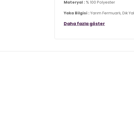
Materyal :
% 100 Polyester
Yaka Bilgisi :
Yarım Fermuarlı, Dik Y
Daha fazla göster
Kapama Bilgisi :
Yarım Fermuar
Kol Bilgisi :
Uzun Kol
Kalıp Bilgisi :
Slim Fit
Üretim Yeri :
Türkiye
7DS25907000S2.9787