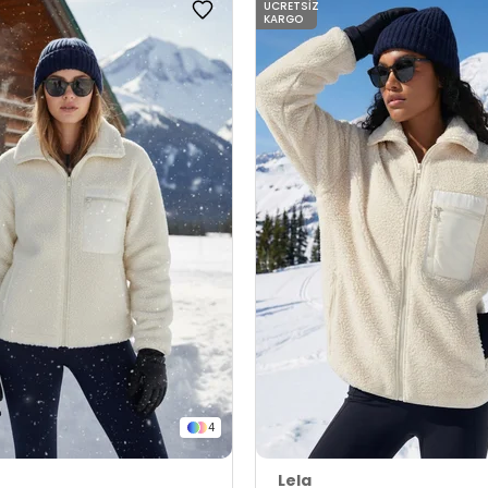
ÜCRETSIZ
KARGO
4
Lela