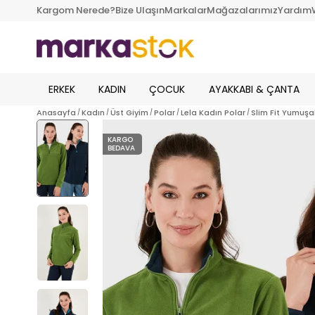
Kargom Nerede?
Bize Ulaşın
Markalar
Mağazalarımız
Yardım
ERKEK
KADIN
ÇOCUK
AYAKKABI & ÇANTA
Anasayfa
Kadın
Üst Giyim
Polar
Lela Kadın Polar
Slim Fit Yumuşa
KARGO
BEDAVA