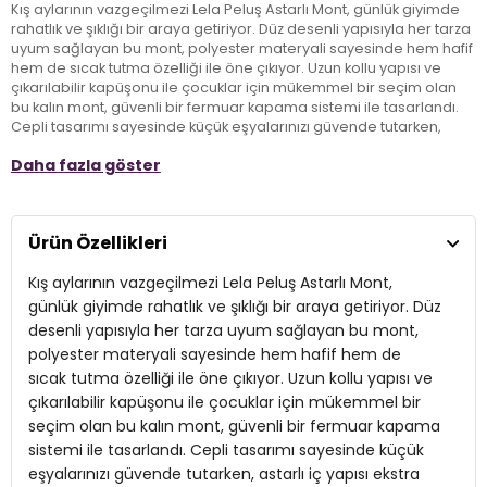
Kış aylarının vazgeçilmezi Lela Peluş Astarlı Mont, günlük giyimde
rahatlık ve şıklığı bir araya getiriyor. Düz desenli yapısıyla her tarza
uyum sağlayan bu mont, polyester materyali sayesinde hem hafif
hem de sıcak tutma özelliği ile öne çıkıyor. Uzun kollu yapısı ve
çıkarılabilir kapüşonu ile çocuklar için mükemmel bir seçim olan
bu kalın mont, güvenli bir fermuar kapama sistemi ile tasarlandı.
Cepli tasarımı sayesinde küçük eşyalarınızı güvende tutarken,
astarlı iç yapısı ekstra konfor sunuyor. Regular fit kalıbı ile her
Daha fazla göster
bedene uyum sağlayan bu mont, kışın en soğuk günlerinde bile
stil sahibi olmanın anahtarı. Lela Peluş Mont ile kış mevsimini keyifle
karşılayın!
Ürün Özellikleri
Model:
Mont
Kış aylarının vazgeçilmezi Lela Peluş Astarlı Mont,
Giyim Tarzı:
Günlük/Casual
günlük giyimde rahatlık ve şıklığı bir araya getiriyor. Düz
desenli yapısıyla her tarza uyum sağlayan bu mont,
Desen:
Düz
polyester materyali sayesinde hem hafif hem de
sıcak tutma özelliği ile öne çıkıyor. Uzun kollu yapısı ve
Mevsim:
Kışlık
çıkarılabilir kapüşonu ile çocuklar için mükemmel bir
Materyal:
Polyester
seçim olan bu kalın mont, güvenli bir fermuar kapama
sistemi ile tasarlandı. Cepli tasarımı sayesinde küçük
Yaka Tipi:
Çıkarılabilir Kapüşonlu Yaka
eşyalarınızı güvende tutarken, astarlı iç yapısı ekstra