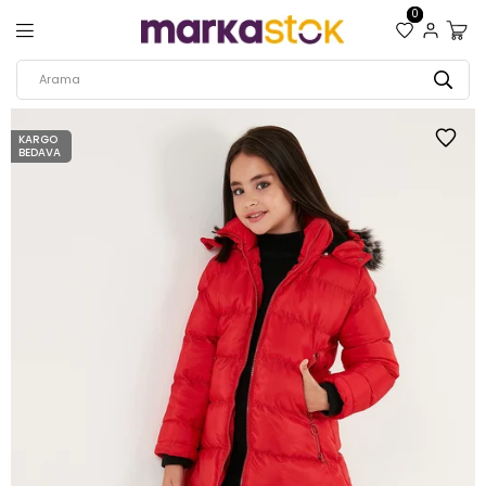
0
KARGO
BEDAVA