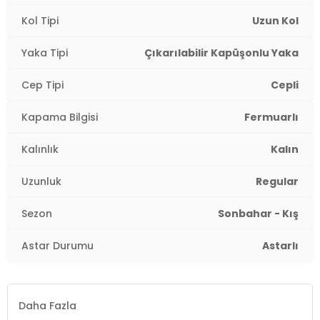
Kol Tipi:
Uzun Kol
Kol Tipi
Uzun Kol
Cep Tipi:
Cepli
Yaka Tipi
Çıkarılabilir Kapüşonlu Yaka
Astar Durumu:
Astarlı
Cep Tipi
Cepli
Uzunluk:
Regular
Kapama Bilgisi
Fermuarlı
Kalınlık:
Kalın
Kalınlık
Kalın
Kalıp Bilgisi:
Regular Fit
Uzunluk
Regular
Yaş Grubu:
Çocuk
Sezon
Sonbahar - Kış
Detaylar:
Kürklü
4DK25766038.10
Astar Durumu
Astarlı
Daha Fazla