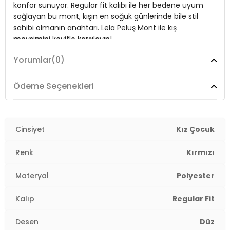
konfor sunuyor. Regular fit kalıbı ile her bedene uyum
Kapama Şekli:
Fermuarlı
sağlayan bu mont, kışın en soğuk günlerinde bile stil
Kol Tipi:
Uzun Kol
sahibi olmanın anahtarı. Lela Peluş Mont ile kış
mevsimini keyifle karşılayın!
Cep Tipi:
Cepli
Yorumlar
(0)
Astar Durumu:
Astarlı
Model:
Mont
Uzunluk:
Regular
Ödeme Seçenekleri
Giyim Tarzı:
Günlük/Casual
Kalınlık:
Kalın
Kalıp Bilgisi:
Regular Fit
Desen:
Düz
Cinsiyet
Kız Çocuk
Yaş Grubu:
Çocuk
Mevsim:
Kışlık
Renk
Kırmızı
Detaylar:
Kürklü
4DK25766038.10
Materyal:
Polyester
Materyal
Polyester
Yaka Tipi:
Çıkarılabilir Kapüşonlu Yaka
Kalıp
Regular Fit
Kapama Şekli:
Fermuarlı
Desen
Düz