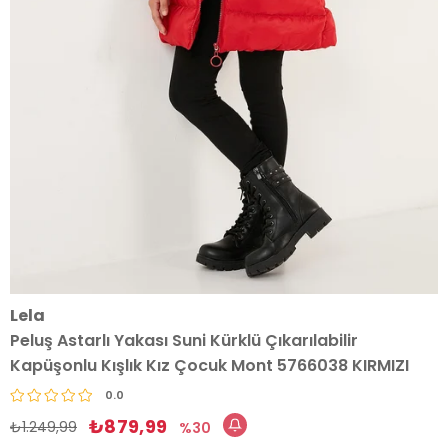
Lela
Peluş Astarlı Yakası Suni Kürklü Çıkarılabilir
Kapüşonlu Kışlık Kız Çocuk Mont 5766038 KIRMIZI
0.0
₺879,99
₺1.249,99
30