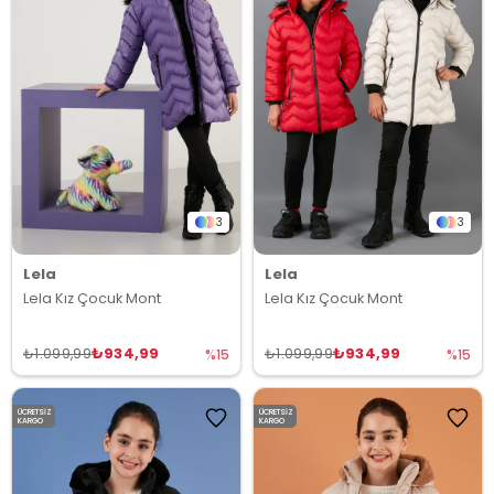
3
3
Lela
Lela
Lela Kız Çocuk Mont
Lela Kız Çocuk Mont
₺934,99
₺934,99
₺1.099,99
₺1.099,99
%15
%15
ÜCRETSIZ
ÜCRETSIZ
KARGO
KARGO