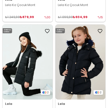
Lela Kız Çocuk Mont
Lela Kız Çocuk Mont
₺879,99
₺934,99
₺1.249,99
₺1.099,99
%30
%15
ÜCRETSIZ
ÜCRETSIZ
KARGO
KARGO
2
2
Lela
Lela