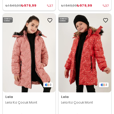
₺979,99
₺979,99
₺1.549,99
₺1.549,99
%37
%37
ÜCRETSIZ
ÜCRETSIZ
KARGO
KARGO
3
3
Lela
Lela
Lela Kız Çocuk Mont
Lela Kız Çocuk Mont