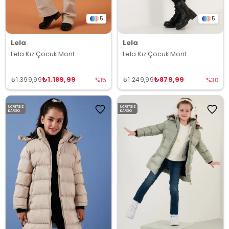
5
5
Lela
Lela
Lela Kız Çocuk Mont
Lela Kız Çocuk Mont
₺1.189,99
₺879,99
₺1.399,99
₺1.249,99
%15
%30
ÜCRETSIZ
ÜCRETSIZ
KARGO
KARGO