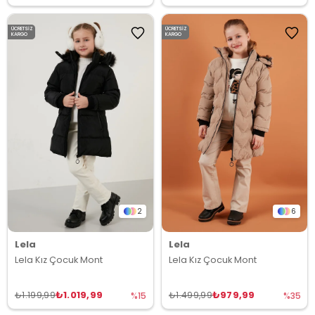
ÜCRETSIZ
ÜCRETSIZ
KARGO
KARGO
2
6
Lela
Lela
Lela Kız Çocuk Mont
Lela Kız Çocuk Mont
₺1.019,99
₺979,99
₺1.199,99
₺1.499,99
%15
%35