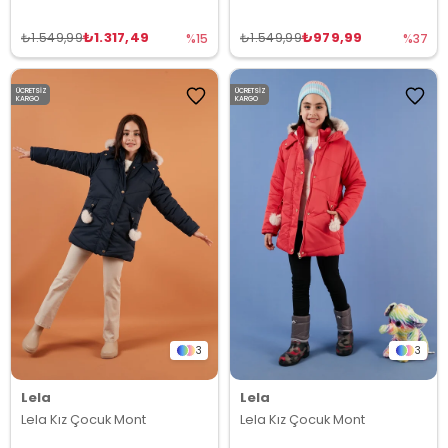
₺1.317,49
₺979,99
₺1.549,99
₺1.549,99
%15
%37
ÜCRETSIZ
ÜCRETSIZ
KARGO
KARGO
3
3
Lela
Lela
Lela Kız Çocuk Mont
Lela Kız Çocuk Mont