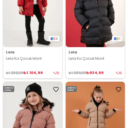
3
1
Lela
Lela
Lela Kız Çocuk Mont
Lela Kız Çocuk Mont
₺1.104,99
₺934,99
₺1.299,99
₺1.099,99
%15
%15
ÜCRETSIZ
ÜCRETSIZ
KARGO
KARGO