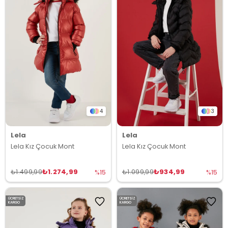
4
3
Lela
Lela
Lela Kız Çocuk Mont
Lela Kız Çocuk Mont
₺1.274,99
₺934,99
₺1.499,99
₺1.099,99
%15
%15
ÜCRETSIZ
ÜCRETSIZ
KARGO
KARGO