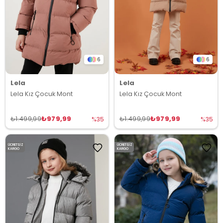
6
6
Lela
Lela
Lela Kız Çocuk Mont
Lela Kız Çocuk Mont
₺979,99
₺979,99
₺1.499,99
₺1.499,99
%35
%35
ÜCRETSIZ
ÜCRETSIZ
KARGO
KARGO