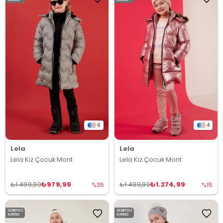
6
4
Lela
Lela
Lela Kız Çocuk Mont
Lela Kız Çocuk Mont
₺979,99
₺1.274,99
₺1.499,99
₺1.499,99
%35
%15
ÜCRETSIZ
ÜCRETSIZ
KARGO
KARGO