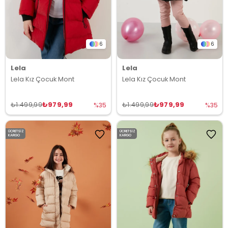
6
6
Lela
Lela
Lela Kız Çocuk Mont
Lela Kız Çocuk Mont
₺979,99
₺979,99
₺1.499,99
₺1.499,99
%35
%35
ÜCRETSIZ
ÜCRETSIZ
KARGO
KARGO