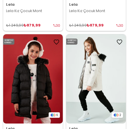
Lela
Lela
Lela Kız Çocuk Mont
Lela Kız Çocuk Mont
₺879,99
₺879,99
₺1.249,99
₺1.249,99
%30
%30
ÜCRETSIZ
ÜCRETSIZ
KARGO
KARGO
6
2
Lela
Lela