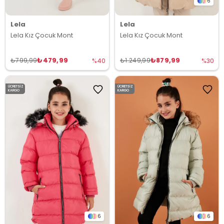
6
Lela
Lela
Lela Kız Çocuk Mont
Lela Kız Çocuk Mont
₺479,99
₺879,99
₺799,99
₺1.249,99
%40
%30
ÜCRETSIZ
ÜCRETSIZ
KARGO
KARGO
6
6