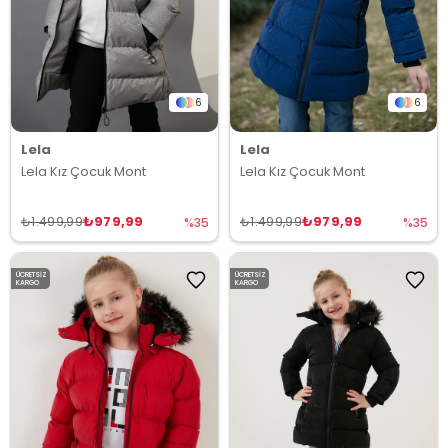
6
6
Lela
Lela
Lela Kız Çocuk Mont
Lela Kız Çocuk Mont
₺979,99
₺979,99
₺1.499,99
₺1.499,99
%35
%35
ÜCRETSIZ
ÜCRETSIZ
KARGO
KARGO