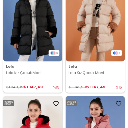
4
4
Lela
Lela
Lela Kız Çocuk Mont
Lela Kız Çocuk Mont
₺1.147,49
₺1.147,49
₺1.349,99
₺1.349,99
%15
%15
ÜCRETSIZ
ÜCRETSIZ
KARGO
KARGO