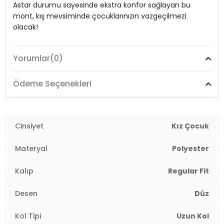
Astar durumu sayesinde ekstra konfor sağlayan bu
Kol Tipi:
Uzun Kol
mont, kış mevsiminde çocuklarınızın vazgeçilmezi
Cep Tipi:
Cepli
olacak!
Astar Durumu:
Astarlı
Yorumlar
(0)
Uzunluk:
Model:
Uzun
Mont
Kalınlık:
Kalın
Giyim Tarzı:
Günlük/Casual
Ödeme Seçenekleri
Kalıp Bilgisi:
Regular Fit
Desen:
Düz
Yaş Grubu:
Çocuk
Mevsim:
Cinsiyet
Kışlık
Kız Çocuk
Detaylar:
Kürklü
4DK25761908.10
Materyal:
Polyester
Materyal
Polyester
Yaka Tipi:
Çıkarılabilir Kapüşonlu Yaka
Kalıp
Regular Fit
Kapama Şekli:
Fermuarlı
Desen
Düz
Kol Tipi:
Uzun Kol
Kol Tipi
Uzun Kol