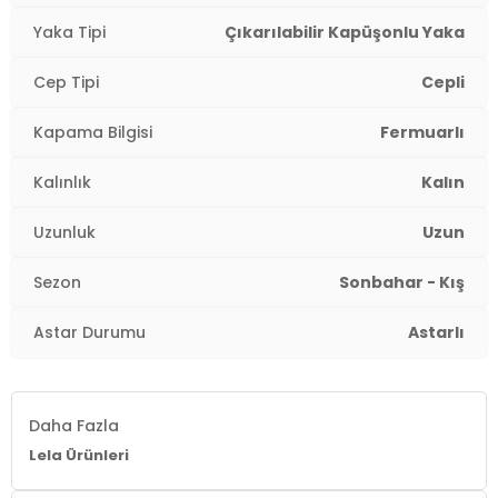
Cep Tipi:
Cepli
Yaka Tipi
Çıkarılabilir Kapüşonlu Yaka
Astar Durumu:
Astarlı
Cep Tipi
Cepli
Uzunluk:
Uzun
Kapama Bilgisi
Fermuarlı
Kalınlık:
Kalın
Kalınlık
Kalın
Kalıp Bilgisi:
Regular Fit
Uzunluk
Uzun
Yaş Grubu:
Çocuk
Sezon
Sonbahar - Kış
Detaylar:
Kürklü
Astar Durumu
Astarlı
4DK25761908.10
Daha Fazla
Lela Ürünleri