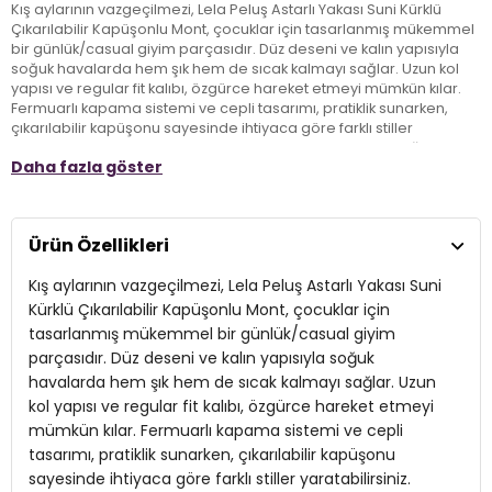
Kış aylarının vazgeçilmezi, Lela Peluş Astarlı Yakası Suni Kürklü
Çıkarılabilir Kapüşonlu Mont, çocuklar için tasarlanmış mükemmel
bir günlük/casual giyim parçasıdır. Düz deseni ve kalın yapısıyla
soğuk havalarda hem şık hem de sıcak kalmayı sağlar. Uzun kol
yapısı ve regular fit kalıbı, özgürce hareket etmeyi mümkün kılar.
Fermuarlı kapama sistemi ve cepli tasarımı, pratiklik sunarken,
çıkarılabilir kapüşonu sayesinde ihtiyaca göre farklı stiller
yaratabilirsiniz. Astar durumu sayesinde ekstra konfor sağlayan
Daha fazla göster
bu mont, kış mevsiminde çocuklarınızın vazgeçilmezi olacak!
Model:
Mont
Ürün Özellikleri
Giyim Tarzı:
Günlük/Casual
Kış aylarının vazgeçilmezi, Lela Peluş Astarlı Yakası Suni
Desen:
Düz
Kürklü Çıkarılabilir Kapüşonlu Mont, çocuklar için
tasarlanmış mükemmel bir günlük/casual giyim
Mevsim:
Kışlık
parçasıdır. Düz deseni ve kalın yapısıyla soğuk
havalarda hem şık hem de sıcak kalmayı sağlar. Uzun
Materyal:
Polyester
kol yapısı ve regular fit kalıbı, özgürce hareket etmeyi
Yaka Tipi:
Çıkarılabilir Kapüşonlu Yaka
mümkün kılar. Fermuarlı kapama sistemi ve cepli
tasarımı, pratiklik sunarken, çıkarılabilir kapüşonu
Kapama Şekli:
Fermuarlı
sayesinde ihtiyaca göre farklı stiller yaratabilirsiniz.