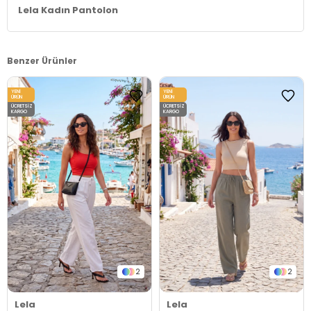
Lela Kadın Pantolon
Benzer Ürünler
YENI
YENI
ÜRÜN
ÜRÜN
ÜCRETSIZ
ÜCRETSIZ
KARGO
KARGO
2
2
Lela
Lela