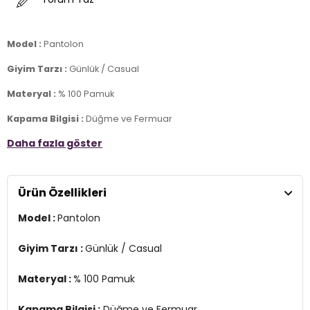
Model :
Pantolon
Giyim Tarzı :
Günlük / Casual
Materyal :
% 100 Pamuk
Kapama Bilgisi :
Düğme ve Fermuar
Daha fazla göster
Cep Bilgisi :
Cepli
Kalıp Bilgisi :
Slim Fit , Normal Bel , Düz Paça
Ürün Özellikleri
Manken Ölçüsü :
Boy 1.78 cm / Göğüs 89 cm / Bel 63 cm / Basen
92 cm / Beden M
Model :
Pantolon
Üretim Yeri :
Türkiye
2DY668Y5121.12
Giyim Tarzı :
Günlük / Casual
Materyal :
% 100 Pamuk
Kapama Bilgisi :
Düğme ve Fermuar