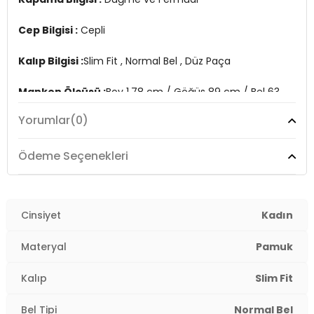
Cep Bilgisi :
Cepli
Kalıp Bilgisi :
Slim Fit , Normal Bel , Düz Paça
Manken Ölçüsü :
Boy 1.78 cm / Göğüs 89 cm / Bel 63
cm / Basen 92 cm / Beden M
Yorumlar
(0)
Üretim Yeri :
Türkiye
2DY668Y5121.12
Ödeme Seçenekleri
Cinsiyet
Kadın
Materyal
Pamuk
Kalıp
Slim Fit
Bel Tipi
Normal Bel