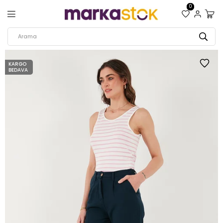
0
KARGO
BEDAVA