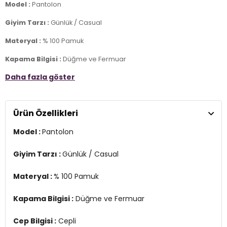
Model :
Pantolon
Giyim Tarzı :
Günlük / Casual
Materyal :
% 100 Pamuk
Kapama Bilgisi :
Düğme ve Fermuar
Daha fazla göster
Cep Bilgisi :
Cepli
Kalıp Bilgisi :
Slim Fit , Normal Bel , Düz Paça
Ürün Özellikleri
Manken Ölçüsü :
Boy 1.78 cm / Göğüs 89 cm / Bel 63 cm / Basen
92 cm / Beden M
Model :
Pantolon
Üretim Yeri :
Türkiye
2DY668Y5121.135
Giyim Tarzı :
Günlük / Casual
Materyal :
% 100 Pamuk
Kapama Bilgisi :
Düğme ve Fermuar
Cep Bilgisi :
Cepli