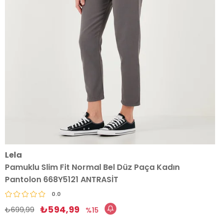
Lela
Pamuklu Slim Fit Normal Bel Düz Paça Kadın
Pantolon 668Y5121 ANTRASİT
0.0
₺594,99
₺699,99
15