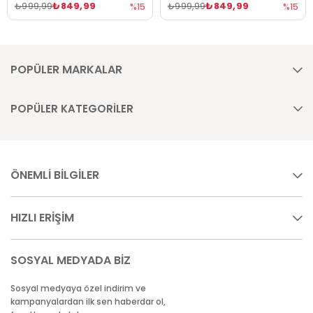
₺849,99
₺849,99
₺999,99
₺999,99
%15
%15
POPÜLER MARKALAR
POPÜLER KATEGORİLER
ÖNEMLİ BİLGİLER
HIZLI ERİŞİM
SOSYAL MEDYADA BİZ
Sosyal medyaya özel indirim ve
kampanyalardan ilk sen haberdar ol,