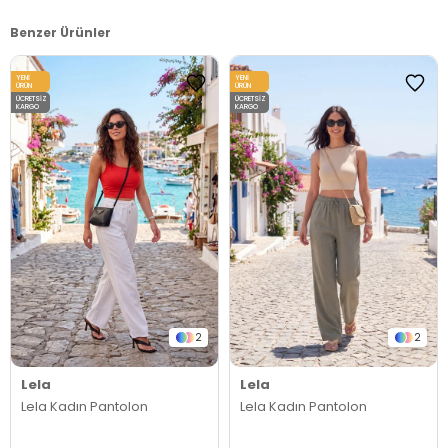
Benzer Ürünler
YENI
YENI
ÜRÜN
ÜRÜN
ÜCRETSIZ
ÜCRETSIZ
KARGO
KARGO
2
2
Lela
Lela
Lela Kadın Pantolon
Lela Kadın Pantolon