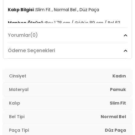
Kalıp Bilgisi :
Slim Fit , Normal Bel , Düz Paça
Manken Ölçüsü :
Boy 1.78 cm / Göğüs 89 cm / Bel 63
cm / Basen 92 cm / Beden M
Yorumlar
(0)
Üretim Yeri :
Türkiye
2DY668Y5121.135
Ödeme Seçenekleri
Cinsiyet
Kadın
Materyal
Pamuk
Kalıp
Slim Fit
Bel Tipi
Normal Bel
Paça Tipi
Düz Paça