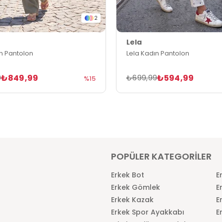
2
Lela
ın Pantolon
Lela Kadın Pantolon
₺849,99
₺594,99
9
₺699,99
%15
POPÜLER KATEGORİLER
Erkek Bot
E
Erkek Gömlek
E
Erkek Kazak
E
Erkek Spor Ayakkabı
E