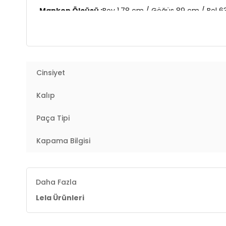
Manken Ölçüsü :
Boy 1.78 cm / Göğüs 89 cm / Bel 
Üretim Yeri :
Türkiye
2DY668Y5121.25
Cinsiyet
Kalıp
Paça Tipi
Kapama Bilgisi
Daha Fazla
Lela Ürünleri