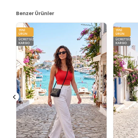
Benzer Ürünler
YENI
YENI
ÜRÜN
ÜRÜN
ÜCRETSIZ
ÜCRETSIZ
KARGO
KARGO