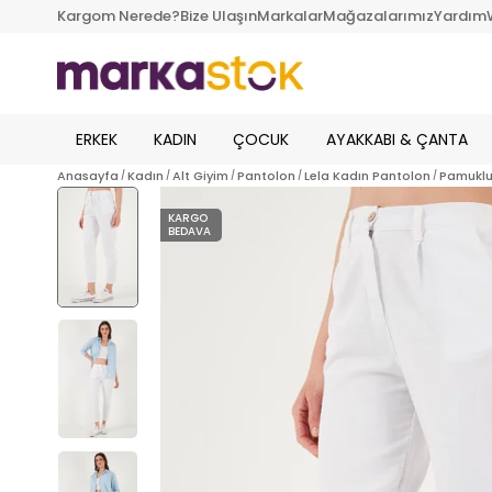
Kargom Nerede?
Bize Ulaşın
Markalar
Mağazalarımız
Yardım
ERKEK
KADIN
ÇOCUK
AYAKKABI & ÇANTA
Anasayfa
Kadın
Alt Giyim
Pantolon
Lela Kadın Pantolon
Pamuklu
KARGO
BEDAVA