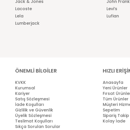
Jack & Jones
John Frank
Lacoste
Levi’s
Lela
Lufian
Lumberjack
ÖNEMLİ BİLGİLER
HIZLI ERİŞ
KVKK
Anasayfa
Kurumsal
Yeni Ürünler
Kariyer
Fırsat Ürünle
Satış Sözleşmesi
Tüm Ürünler
İade Koşulları
Müşteri Hizme
Gizlilik ve Güvenlik
Sepetim
Üyelik Sözleşmesi
Sipariş Takip
Teslimat Koşulları
Kolay İade
Sıkça Sorulan Sorular