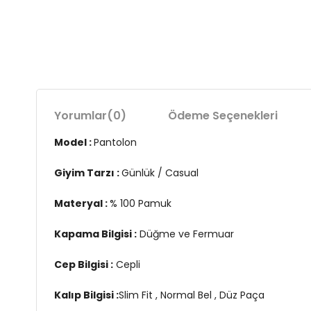
Yorumlar
(0)
Ödeme Seçenekleri
Model :
Pantolon
Giyim Tarzı :
Günlük / Casual
Materyal :
% 100 Pamuk
Kapama Bilgisi :
Düğme ve Fermuar
Cep Bilgisi :
Cepli
Kalıp Bilgisi :
Slim Fit , Normal Bel , Düz Paça