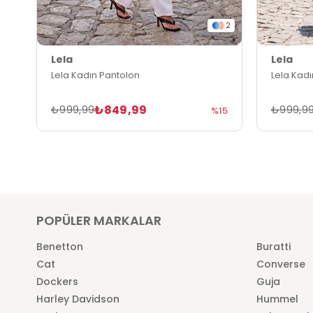
2
Lela
Lela
Lela Kadın Pantolon
Lela Kad
₺849,99
₺999,99
₺999,9
%15
POPÜLER MARKALAR
Benetton
Buratti
Cat
Converse
Dockers
Guja
Harley Davidson
Hummel