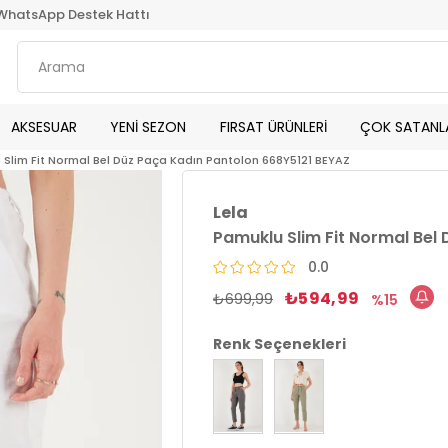
WhatsApp Destek Hattı
AKSESUAR
YENİ SEZON
FIRSAT ÜRÜNLERİ
ÇOK SATANL
 Slim Fit Normal Bel Düz Paça Kadın Pantolon 668Y5121 BEYAZ
Lela
Pamuklu Slim Fit Normal Bel
0.0
₺594,99
₺699,99
15
Renk Seçenekleri