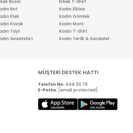
rkek Boxer
Erkek T-Shirt
adın Bot
Kadın Elbise
adın Etek
Kadın Gömlek
adın Kazak
Kadın Mont
adın Tayt
Kadın T-Shirt
adın Sweatshirt
Kadın Terlik & Sandalet
MÜŞTERİ DESTEK HATTI
Telefon No:
444 30 79
E-Posta:
[email protected]