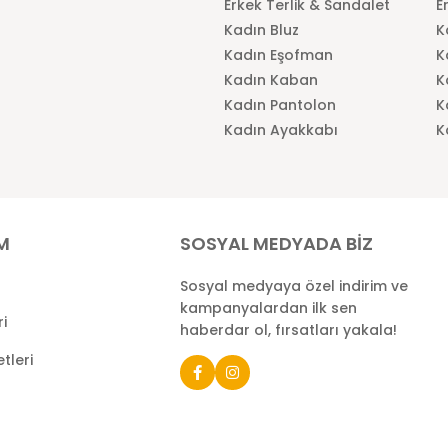
Erkek Terlik & Sandalet
E
Kadın Bluz
K
Kadın Eşofman
K
Kadın Kaban
K
Kadın Pantolon
K
Kadın Ayakkabı
K
İM
SOSYAL MEDYADA BİZ
Sosyal medyaya özel indirim ve
kampanyalardan ilk sen
ri
haberdar ol, fırsatları yakala!
tleri