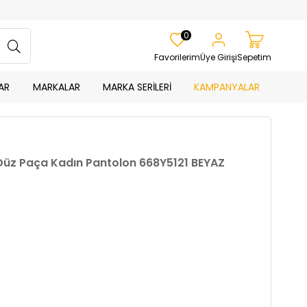
0
Favorilerim
Üye Girişi
Sepetim
AR
MARKALAR
MARKA SERİLERİ
KAMPANYALAR
 Düz Paça Kadın Pantolon 668Y5121 BEYAZ