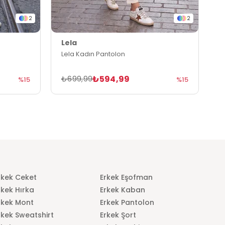
2
2
Lela
L
Lela Kadın Pantolon
L
₺594,99
₺699,99
₺
%15
%15
rkek Ceket
Erkek Eşofman
rkek Hırka
Erkek Kaban
rkek Mont
Erkek Pantolon
rkek Sweatshirt
Erkek Şort