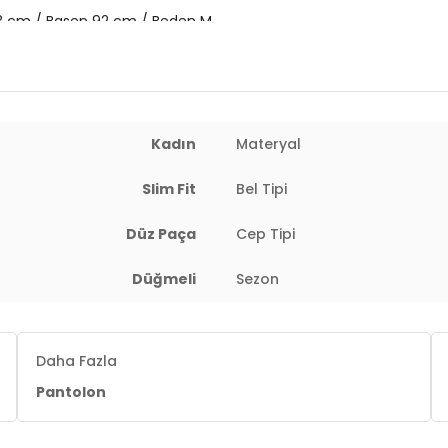
63 cm / Basen 92 cm / Beden M
Kadın
Materyal
Slim Fit
Bel Tipi
Düz Paça
Cep Tipi
Düğmeli
Sezon
Daha Fazla
Pantolon