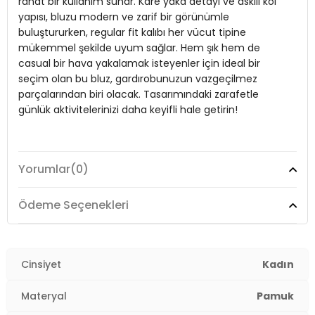
rahat bir kullanım sunar. Kare yaka detayı ve askılı kol
yapısı, bluzu modern ve zarif bir görünümle
Kol Tipi:
Askılı
buluştururken, regular fit kalıbı her vücut tipine
Kumaş Tipi:
Belirtilmemiş
mükemmel şekilde uyum sağlar. Hem şık hem de
casual bir hava yakalamak isteyenler için ideal bir
Boy:
Standart
seçim olan bu bluz, gardırobunuzun vazgeçilmez
parçalarından biri olacak. Tasarımındaki zarafetle
Kalıp Bilgisi:
Regular Fit
günlük aktivitelerinizi daha keyifli hale getirin!
Yaş Grubu:
Yetişkin
Menşei:
Türkiye
Model:
Bluz
2DY611BZ0299.03
Yorumlar
(0)
Giyim Tarzı:
Günlük/Casual
Ödeme Seçenekleri
Materyal:
Pamuk
Yaka Tipi:
Kare Yaka
Cinsiyet
Kadın
Kol Tipi:
Askılı
Materyal
Pamuk
Kumaş Tipi:
Belirtilmemiş