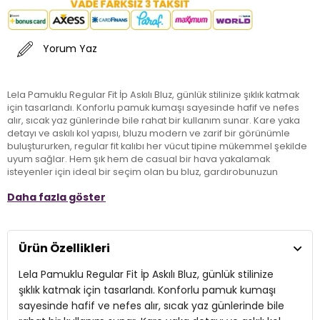
Yorum Yaz
Lela Pamuklu Regular Fit İp Askılı Bluz, günlük stilinize şıklık katmak
için tasarlandı. Konforlu pamuk kumaşı sayesinde hafif ve nefes
alır, sıcak yaz günlerinde bile rahat bir kullanım sunar. Kare yaka
detayı ve askılı kol yapısı, bluzu modern ve zarif bir görünümle
buluştururken, regular fit kalıbı her vücut tipine mükemmel şekilde
uyum sağlar. Hem şık hem de casual bir hava yakalamak
isteyenler için ideal bir seçim olan bu bluz, gardırobunuzun
vazgeçilmez parçalarından biri olacak. Tasarımındaki zarafetle
Daha fazla göster
günlük aktivitelerinizi daha keyifli hale getirin!
Model:
Bluz
Ürün Özellikleri
Giyim Tarzı:
Günlük/Casual
Lela Pamuklu Regular Fit İp Askılı Bluz, günlük stilinize
Materyal:
Pamuk
şıklık katmak için tasarlandı. Konforlu pamuk kumaşı
sayesinde hafif ve nefes alır, sıcak yaz günlerinde bile
Yaka Tipi:
Kare Yaka