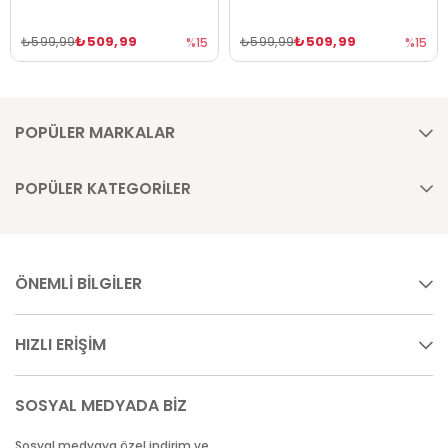
₺509,99
₺509,99
₺599,99
₺599,99
%15
%15
POPÜLER MARKALAR
POPÜLER KATEGORİLER
ÖNEMLİ BİLGİLER
HIZLI ERİŞİM
SOSYAL MEDYADA BİZ
Sosyal medyaya özel indirim ve