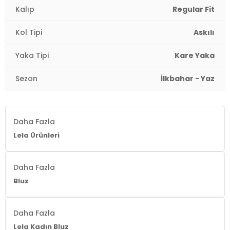
Kalıp
Regular Fit
Boy:
Standart
Kol Tipi
Askılı
Kalıp Bilgisi:
Regular Fit
Yaka Tipi
Kare Yaka
Yaş Grubu:
Yetişkin
Sezon
İlkbahar - Yaz
Menşei:
Türkiye
2DY611BZ0299.03
Daha Fazla
Lela Ürünleri
Daha Fazla
Bluz
Daha Fazla
Lela Kadın Bluz