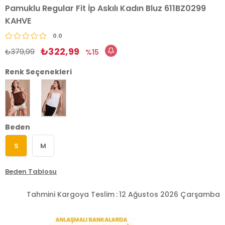
Pamuklu Regular Fit İp Askılı Kadın Bluz 611BZ0299
KAHVE
0.0
₺322,99
₺379,99
15
Renk Seçenekleri
Beden
S
M
Beden Tablosu
Tahmini Kargoya Teslim
:
12 Ağustos 2026 Çarşamba