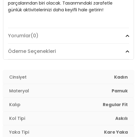
parçalarından biri olacak. Tasarımındaki zarafetle
Kalıp Bilgisi:
Regular Fit
günlük aktivitelerinizi daha keyifli hale getirin!
Yaş Grubu:
Yetişkin
Menşei:
Türkiye
Model:
Bluz
2DY611BZ0299.69
Yorumlar
(0)
Giyim Tarzı:
Günlük/Casual
Ödeme Seçenekleri
Materyal:
Pamuk
Yaka Tipi:
Kare Yaka
Cinsiyet
Kadın
Kol Tipi:
Askılı
Materyal
Pamuk
Kumaş Tipi:
Belirtilmemiş
Kalıp
Regular Fit
Boy:
Standart
Kol Tipi
Askılı
Kalıp Bilgisi:
Regular Fit
Yaka Tipi
Kare Yaka