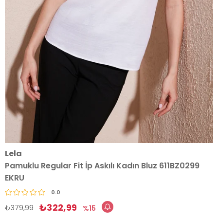
Lela
Pamuklu Regular Fit İp Askılı Kadın Bluz 611BZ0299
EKRU
0.0
₺322,99
₺379,99
15