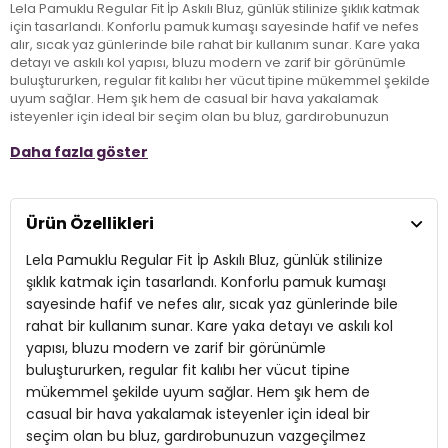
Lela Pamuklu Regular Fit İp Askılı Bluz, günlük stilinize şıklık katmak
için tasarlandı. Konforlu pamuk kumaşı sayesinde hafif ve nefes
alır, sıcak yaz günlerinde bile rahat bir kullanım sunar. Kare yaka
detayı ve askılı kol yapısı, bluzu modern ve zarif bir görünümle
buluştururken, regular fit kalıbı her vücut tipine mükemmel şekilde
uyum sağlar. Hem şık hem de casual bir hava yakalamak
isteyenler için ideal bir seçim olan bu bluz, gardırobunuzun
vazgeçilmez parçalarından biri olacak. Tasarımındaki zarafetle
Daha fazla göster
günlük aktivitelerinizi daha keyifli hale getirin!
Model:
Bluz
Ürün Özellikleri
Giyim Tarzı:
Günlük/Casual
Lela Pamuklu Regular Fit İp Askılı Bluz, günlük stilinize
Materyal:
Pamuk
şıklık katmak için tasarlandı. Konforlu pamuk kumaşı
sayesinde hafif ve nefes alır, sıcak yaz günlerinde bile
Yaka Tipi:
Kare Yaka
rahat bir kullanım sunar. Kare yaka detayı ve askılı kol
yapısı, bluzu modern ve zarif bir görünümle
Kol Tipi:
Askılı
buluştururken, regular fit kalıbı her vücut tipine
Kumaş Tipi:
Belirtilmemiş
mükemmel şekilde uyum sağlar. Hem şık hem de
casual bir hava yakalamak isteyenler için ideal bir
Boy:
Standart
seçim olan bu bluz, gardırobunuzun vazgeçilmez