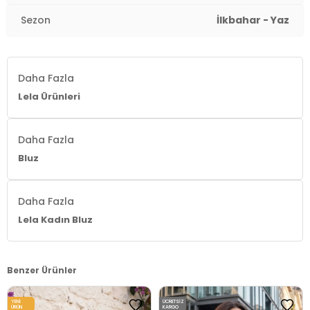
Yaş Grubu:
Yetişkin
Sezon
İlkbahar - Yaz
Menşei:
Türkiye
2DY611BZ0299.69
Daha Fazla
Lela Ürünleri
Daha Fazla
Bluz
Daha Fazla
Lela Kadın Bluz
Benzer Ürünler
YENI
ÜCRETSIZ
ÜRÜN
KARGO