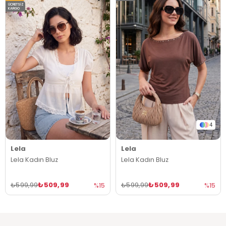
ÜCRETSIZ
KARGO
4
Lela
Lela
Lela Kadın Bluz
Lela Kadın Bluz
₺509,99
₺509,99
₺599,99
₺599,99
%15
%15