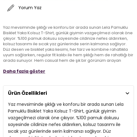
Yorum Yaz
Yaz mevsiminde şıklığı ve konforu bir arada sunan Lela Pamuklu
Bisiklet Yaka Kolsuz T-Shirt, günlük giyimin vazgeçilmezi olarak öne
çıkıyor. %100 pamuk dokusu sayesinde cildinize nefes aldırırken,
kolsuz tasarımı ile sıcak yaz günlerinde serin kalmanızı sağlıyor.
Düz desen ve bisiklet yaka kesimi, her tarz ve kombine rahatlıkla
uyum sağlarken, regular fit kalıbı ile hem şıklığı hem de rahatlığı bir
arada sunuyor. Hem casual hem de şık bir görünüm arayan
yetişkinler için mükemmel bir seçim olan bu tişört, yazlık
Daha fazla göster
gardırobunuzun incontournable parçalarından biri olacak.
Model:
T Shirt
Ürün Özellikleri
Giyim Tarzı:
Günlük/Casual
Yaz mevsiminde şıklığı ve konforu bir arada sunan Lela
Desen:
Düz
Pamuklu Bisiklet Yaka Kolsuz T-Shirt, günlük giyimin
vazgeçilmezi olarak öne çıkıyor. %100 pamuk dokusu
Mevsim:
Yazlık
sayesinde cildinize nefes aldırırken, kolsuz tasarımı ile
sıcak yaz günlerinde serin kalmanızı sağlıyor. Düz
Materyal:
%100 Pamuk