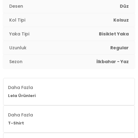
Kol Tipi:
Kolsuz
Desen
Düz
Kumaş Tipi:
Belirtilmemiş
Kol Tipi
Kolsuz
Boy:
Standart
Yaka Tipi
Bisiklet Yaka
Uzunluk:
Regular
Uzunluk
Regular
Kalıp Bilgisi:
Regular Fit
Sezon
İlkbahar - Yaz
Yaş Grubu:
Yetişkin
Menşei:
Türkiye
Daha Fazla
2DY5864019.91
Lela Ürünleri
Daha Fazla
T-Shirt