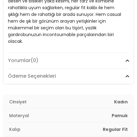
desen ve bisiklet yaka kesimi, her tarz ve kombine
Yaka Tipi:
Bisiklet Yaka
rahatlıkla uyum sağlarken, regular fit kalıbı ile hem
şıklığı hem de rahatlığı bir arada sunuyor. Hem casual
Kol Tipi:
Kolsuz
hem de şık bir görünüm arayan yetişkinler için
mükemmel bir seçim olan bu tişört, yazlık
Kumaş Tipi:
Belirtilmemiş
gardırobunuzun incontournable parçalarından biri
Boy:
Standart
olacak.
Uzunluk:
Regular
Yorumlar
(0)
Kalıp Bilgisi:
Model:
T Shirt
Regular Fit
Yaş Grubu:
Yetişkin
Giyim Tarzı:
Günlük/Casual
Ödeme Seçenekleri
Menşei:
Türkiye
Desen:
Düz
2DY5864019.91
Mevsim:
Cinsiyet
Yazlık
Kadın
Materyal:
%100 Pamuk
Materyal
Pamuk
Yaka Tipi:
Bisiklet Yaka
Kalıp
Regular Fit