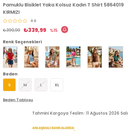
Pamuklu Bisiklet Yaka Kolsuz Kadın T Shirt 5864019
KIRMIZI
0.0
₺339,99
₺399,99
15
Renk Seçenekleri
Beden
S
M
L
XL
Beden Tablosu
Tahmini Kargoya Teslim
:
11 Ağustos 2026 Salı