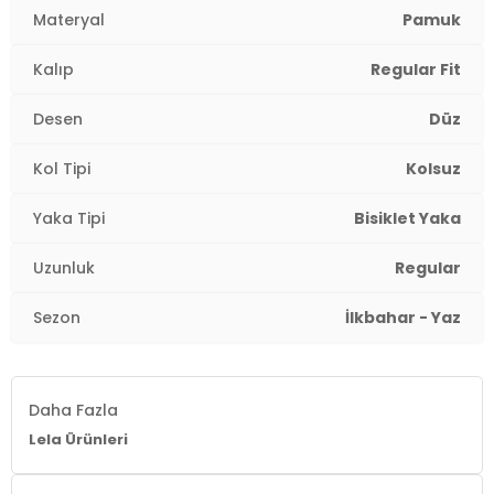
Yaka Tipi:
Bisiklet Yaka
Materyal
Pamuk
Kol Tipi:
Kolsuz
Kalıp
Regular Fit
Kumaş Tipi:
Belirtilmemiş
Desen
Düz
Boy:
Standart
Kol Tipi
Kolsuz
Uzunluk:
Regular
Yaka Tipi
Bisiklet Yaka
Kalıp Bilgisi:
Regular Fit
Uzunluk
Regular
Yaş Grubu:
Yetişkin
Sezon
İlkbahar - Yaz
Menşei:
Türkiye
2DY5864019.10
Daha Fazla
Lela Ürünleri