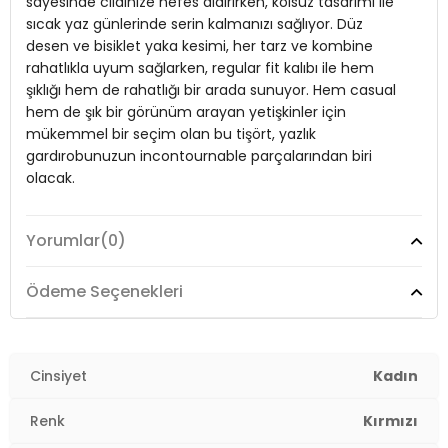
sayesinde cildinize nefes aldırırken, kolsuz tasarımı ile
sıcak yaz günlerinde serin kalmanızı sağlıyor. Düz
Materyal:
%100 Pamuk
desen ve bisiklet yaka kesimi, her tarz ve kombine
Yaka Tipi:
Bisiklet Yaka
rahatlıkla uyum sağlarken, regular fit kalıbı ile hem
şıklığı hem de rahatlığı bir arada sunuyor. Hem casual
Kol Tipi:
Kolsuz
hem de şık bir görünüm arayan yetişkinler için
mükemmel bir seçim olan bu tişört, yazlık
Kumaş Tipi:
Belirtilmemiş
gardırobunuzun incontournable parçalarından biri
Boy:
Standart
olacak.
Uzunluk:
Regular
Yorumlar
(0)
Kalıp Bilgisi:
Model:
T Shirt
Regular Fit
Yaş Grubu:
Yetişkin
Giyim Tarzı:
Günlük/Casual
Ödeme Seçenekleri
Menşei:
Türkiye
Desen:
Düz
2DY5864019.10
Mevsim:
Cinsiyet
Yazlık
Kadın
Materyal:
%100 Pamuk
Renk
Kırmızı