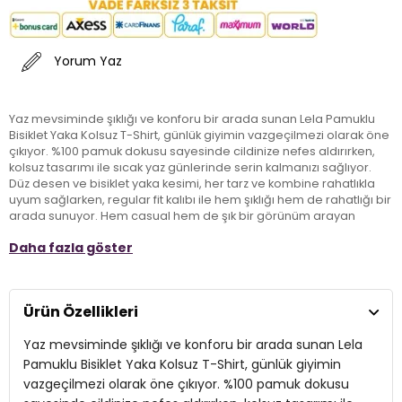
Yorum Yaz
Yaz mevsiminde şıklığı ve konforu bir arada sunan Lela Pamuklu
Bisiklet Yaka Kolsuz T-Shirt, günlük giyimin vazgeçilmezi olarak öne
çıkıyor. %100 pamuk dokusu sayesinde cildinize nefes aldırırken,
kolsuz tasarımı ile sıcak yaz günlerinde serin kalmanızı sağlıyor.
Düz desen ve bisiklet yaka kesimi, her tarz ve kombine rahatlıkla
uyum sağlarken, regular fit kalıbı ile hem şıklığı hem de rahatlığı bir
arada sunuyor. Hem casual hem de şık bir görünüm arayan
yetişkinler için mükemmel bir seçim olan bu tişört, yazlık
Daha fazla göster
gardırobunuzun incontournable parçalarından biri olacak.
Model:
T Shirt
Ürün Özellikleri
Giyim Tarzı:
Günlük/Casual
Yaz mevsiminde şıklığı ve konforu bir arada sunan Lela
Desen:
Düz
Pamuklu Bisiklet Yaka Kolsuz T-Shirt, günlük giyimin
vazgeçilmezi olarak öne çıkıyor. %100 pamuk dokusu
Mevsim:
Yazlık