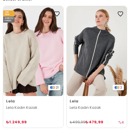
YENI
ÜRÜN
ÜCRETSIZ
KARGO
21
2
Lela
Lela
Lela Kadın Kazak
Lela Kadın Kazak
₺1.249,99
₺479,99
₺499,99
%4