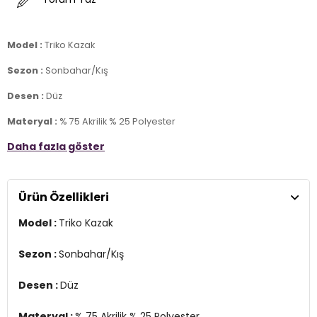
Model :
Triko Kazak
Sezon :
Sonbahar/Kış
Desen :
Düz
Materyal :
% 75 Akrilik % 25 Polyester
Daha fazla göster
Yaka Bilgisi :
Madonna Yaka
Kol Bilgisi :
Uzun Kol
Ürün Özellikleri
Kalıp Bilgisi :
Oversize Fit
Model :
Triko Kazak
Manken Ölçüsü :
Boy : 1.78 cm / Göğüs : 89 cm / Bel : 63 cm /
Basen : 92 cm / Beden : Onesize
Sezon :
Sonbahar/Kış
Üretim Yeri :
Türkiye
2DK4615216.24
Desen :
Düz
Materyal :
% 75 Akrilik % 25 Polyester