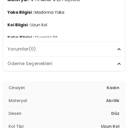
Yaka Bilgisi :
Madonna Yaka
Kol Bilgisi :
Uzun Kol
Kalıp Bilgisi :
Oversize Fit
Yorumlar
(0)
Manken Ölçüsü :
Boy : 1.78 cm / Göğüs : 89 cm / Bel :
63 cm / Basen : 92 cm / Beden : Onesize
Ödeme Seçenekleri
Üretim Yeri :
Türkiye
2DK4615216.24
Cinsiyet
Kadın
Materyal
Akrilik
Desen
Düz
Kol Tipi
Uzun Kol