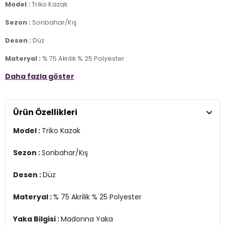
Model :
Triko Kazak
Sezon :
Sonbahar/Kış
Desen :
Düz
Materyal :
% 75 Akrilik % 25 Polyester
Daha fazla göster
Yaka Bilgisi :
Madonna Yaka
Kol Bilgisi :
Uzun Kol
Ürün Özellikleri
Kalıp Bilgisi :
Oversize Fit
Model :
Triko Kazak
Manken Ölçüsü :
Boy : 1.78 cm / Göğüs : 89 cm / Bel : 63 cm /
Basen : 92 cm / Beden : Onesize
Sezon :
Sonbahar/Kış
Üretim Yeri :
Türkiye
2DK4615216.17
Desen :
Düz
Materyal :
% 75 Akrilik % 25 Polyester
Yaka Bilgisi :
Madonna Yaka