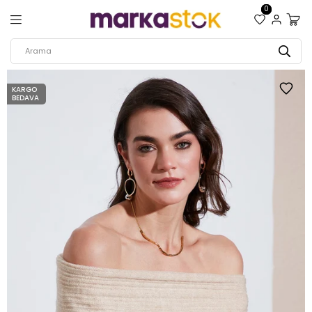
0
KARGO
BEDAVA