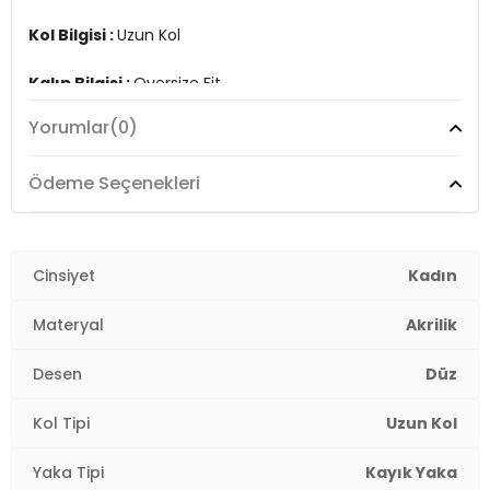
Kol Bilgisi :
Uzun Kol
Kalıp Bilgisi :
Oversize Fit
Yorumlar
(0)
Manken Ölçüsü :
Boy : 1.78 cm / Göğüs : 89 cm / Bel :
63 cm / Basen : 92 cm / Beden : Onesize
Ödeme Seçenekleri
Üretim Yeri :
Türkiye
2DK4615216.17
Cinsiyet
Kadın
Materyal
Akrilik
Desen
Düz
Kol Tipi
Uzun Kol
Yaka Tipi
Kayık Yaka