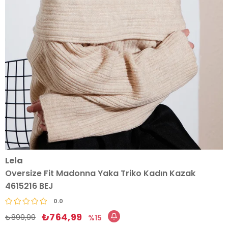
Lela
Oversize Fit Madonna Yaka Triko Kadın Kazak
4615216 BEJ
0.0
₺764,99
₺899,99
15