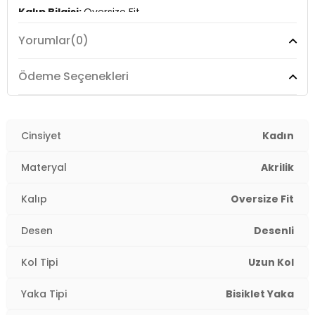
Kalıp Bilgisi:
Oversize Fit
Yorumlar
(0)
Manken Bedeni:
Boy : 1.80 cm / Göğüs : 80 cm / Bel :
65 cm / Basen : 91 cm / Beden : One Size
Ödeme Seçenekleri
Yaş Grubu:
Yetişkin
Menşei:
Türkiye
2DK4615579.07
Cinsiyet
Kadın
Materyal
Akrilik
Kalıp
Oversize Fit
Desen
Desenli
Kol Tipi
Uzun Kol
Yaka Tipi
Bisiklet Yaka