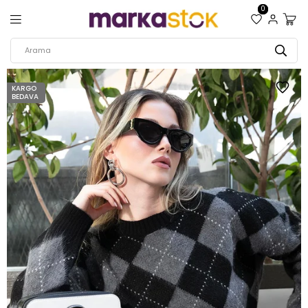
0
KARGO
BEDAVA