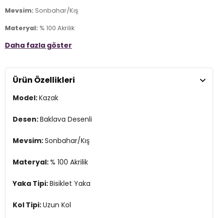
Mevsim:
Sonbahar/Kış
Materyal:
% 100 Akrilik
Daha fazla göster
Yaka Tipi:
Bisiklet Yaka
Kol Tipi:
Uzun Kol
Ürün Özellikleri
Kalıp Bilgisi:
Oversize Fit
Model:
Kazak
Manken Bedeni:
Boy : 1.80 cm / Göğüs : 80 cm / Bel : 65 cm /
Basen : 91 cm / Beden : One Size
Desen:
Baklava Desenli
Yaş Grubu:
Yetişkin
Mevsim:
Sonbahar/Kış
Menşei:
Türkiye
2DK4615579.07
Materyal:
% 100 Akrilik
Yaka Tipi:
Bisiklet Yaka
Kol Tipi:
Uzun Kol