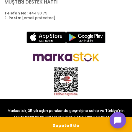
MÜŞTERİ DESTEK HATTI
Telefon No:
444 30 79
E-Posta:
[email protected]
Markastok, 35 yılı aşkın perakende geçmişine sahip ve Türkiye’nin
çeşitli illerinde 22 şubesi bulunan Çetin Family Mağazacılık
tarafından kurulmuştur.