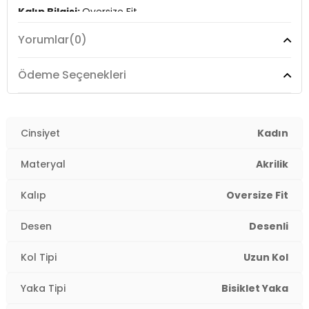
Kalıp Bilgisi:
Oversize Fit
Yorumlar
(0)
Manken Bedeni:
Boy : 1.80 cm / Göğüs : 80 cm / Bel :
65 cm / Basen : 91 cm / Beden : One Size
Ödeme Seçenekleri
Yaş Grubu:
Yetişkin
Menşei:
Türkiye
2DK4615579.12
Cinsiyet
Kadın
Materyal
Akrilik
Kalıp
Oversize Fit
Desen
Desenli
Kol Tipi
Uzun Kol
Yaka Tipi
Bisiklet Yaka