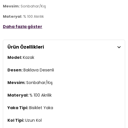
Mevsim:
Sonbahar/Kış
Materyal:
% 100 Akrilik
Daha fazla göster
Yaka Tipi:
Bisiklet Yaka
Kol Tipi:
Uzun Kol
Ürün Özellikleri
Kalıp Bilgisi:
Oversize Fit
Model:
Kazak
Manken Bedeni:
Boy : 1.80 cm / Göğüs : 80 cm / Bel : 65 cm /
Basen : 91 cm / Beden : One Size
Desen:
Baklava Desenli
Yaş Grubu:
Yetişkin
Mevsim:
Sonbahar/Kış
Menşei:
Türkiye
2DK4615579.12
Materyal:
% 100 Akrilik
Yaka Tipi:
Bisiklet Yaka
Kol Tipi:
Uzun Kol