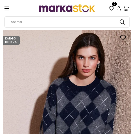
0
KARGO
BEDAVA