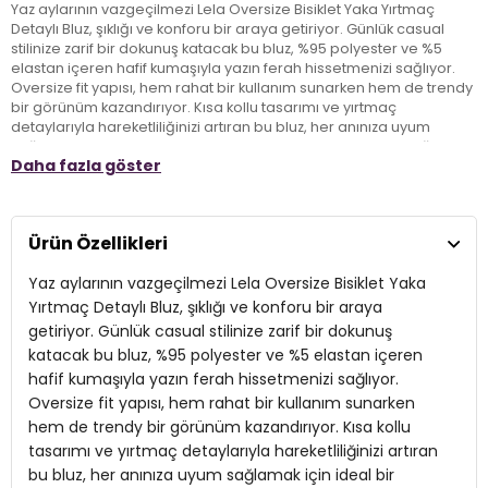
Yaz aylarının vazgeçilmezi Lela Oversize Bisiklet Yaka Yırtmaç
Detaylı Bluz, şıklığı ve konforu bir araya getiriyor. Günlük casual
stilinize zarif bir dokunuş katacak bu bluz, %95 polyester ve %5
elastan içeren hafif kumaşıyla yazın ferah hissetmenizi sağlıyor.
Oversize fit yapısı, hem rahat bir kullanım sunarken hem de trendy
bir görünüm kazandırıyor. Kısa kollu tasarımı ve yırtmaç
detaylarıyla hareketliliğinizi artıran bu bluz, her anınıza uyum
sağlamak için ideal bir tercih. Yaz gardırobunuza ekleyeceğiniz bu
Daha fazla göster
şık bluzla, rahatlığın ve stilin tadını çıkarın!
Model:
Bluz
Ürün Özellikleri
Giyim Tarzı:
Günlük/Casual
Yaz aylarının vazgeçilmezi Lela Oversize Bisiklet Yaka
Mevsim:
Yazlık
Yırtmaç Detaylı Bluz, şıklığı ve konforu bir araya
getiriyor. Günlük casual stilinize zarif bir dokunuş
Materyal:
% 95 Polyester % 5 Elastan
katacak bu bluz, %95 polyester ve %5 elastan içeren
hafif kumaşıyla yazın ferah hissetmenizi sağlıyor.
Yaka Tipi:
Bisiklet Yaka
Oversize fit yapısı, hem rahat bir kullanım sunarken
Kol Tipi:
Kısa Kol
hem de trendy bir görünüm kazandırıyor. Kısa kollu
tasarımı ve yırtmaç detaylarıyla hareketliliğinizi artıran
Kalınlık:
İnce
bu bluz, her anınıza uyum sağlamak için ideal bir