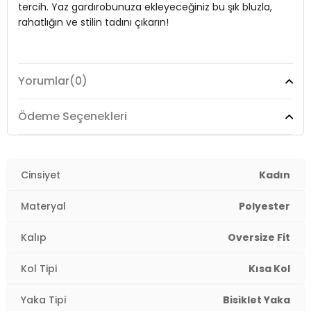
tercih. Yaz gardırobunuza ekleyeceğiniz bu şık bluzla,
Kalıp Bilgisi:
Oversize Fit
rahatlığın ve stilin tadını çıkarın!
Yaş Grubu:
Yetişkin
Detaylar:
Yırtmaçlı
Model:
Bluz
2DY5869000.91
Yorumlar
(0)
Giyim Tarzı:
Günlük/Casual
Ödeme Seçenekleri
Mevsim:
Yazlık
Materyal:
% 95 Polyester % 5 Elastan
Cinsiyet
Kadın
Yaka Tipi:
Bisiklet Yaka
Materyal
Polyester
Kol Tipi:
Kısa Kol
Kalıp
Oversize Fit
Kalınlık:
İnce
Kol Tipi
Kısa Kol
Kalıp Bilgisi:
Oversize Fit
Yaka Tipi
Bisiklet Yaka