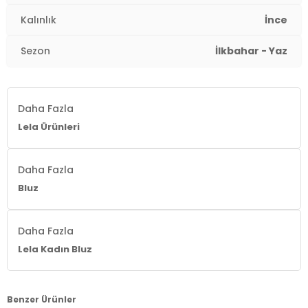
Yaş Grubu:
Yetişkin
Kalınlık
İnce
Detaylar:
Yırtmaçlı
2DY5869000.91
Sezon
İlkbahar - Yaz
Daha Fazla
Lela Ürünleri
Daha Fazla
Bluz
Daha Fazla
Lela Kadın Bluz
Benzer Ürünler