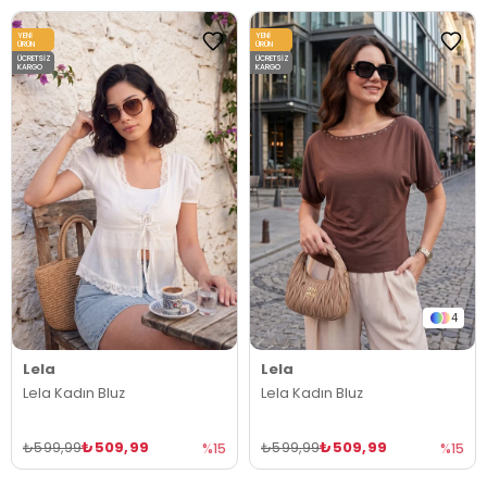
YENI
YENI
ÜRÜN
ÜRÜN
ÜCRETSIZ
ÜCRETSIZ
KARGO
KARGO
4
Lela
Lela
Lela Kadın Bluz
Lela Kadın Bluz
₺509,99
₺509,99
₺599,99
₺599,99
%15
%15