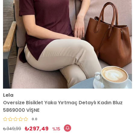
Lela
Oversize Bisiklet Yaka Yırtmaç Detaylı Kadın Bluz
5869000 VİŞNE
0.0
₺297,49
₺349,99
15