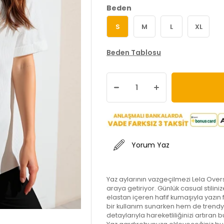
Beden
S
M
L
XL
Beden Tablosu
Yorum Yaz
Yaz aylarının vazgeçilmezi Lela Oversiz
araya getiriyor. Günlük casual stilin
elastan içeren hafif kumaşıyla yazın 
bir kullanım sunarken hem de trendy 
detaylarıyla hareketliliğinizi artıran 