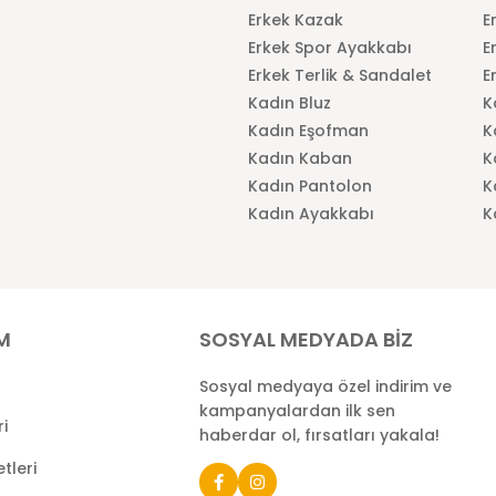
Erkek Kazak
E
Erkek Spor Ayakkabı
E
Erkek Terlik & Sandalet
E
Kadın Bluz
K
Kadın Eşofman
K
Kadın Kaban
K
Kadın Pantolon
K
Kadın Ayakkabı
K
İM
SOSYAL MEDYADA BİZ
Sosyal medyaya özel indirim ve
kampanyalardan ilk sen
ri
haberdar ol, fırsatları yakala!
tleri