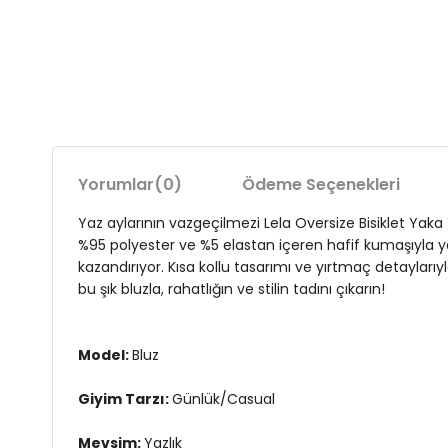
Yorumlar
(0)
Ödeme Seçenekleri
Yaz aylarının vazgeçilmezi Lela Oversize Bisiklet Yaka Y
%95 polyester ve %5 elastan içeren hafif kumaşıyla y
kazandırıyor. Kısa kollu tasarımı ve yırtmaç detaylarıy
bu şık bluzla, rahatlığın ve stilin tadını çıkarın!
Model:
Bluz
Giyim Tarzı:
Günlük/Casual
Mevsim:
Yazlık