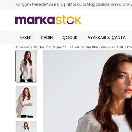
Kargom Nerede?
Bize Ulaşın
Markalar
Mağazalarımız
Yardım
ERKEK
KADIN
ÇOCUK
AYAKKABI & ÇANTA
Anasayfa
Kadın
Üst Giyim
Bluz
Lela Kadın Bluz
Oversize Bisiklet 