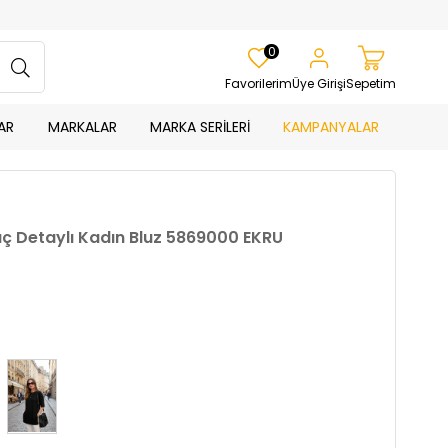
0
Favorilerim
Üye Girişi
Sepetim
AR
MARKALAR
MARKA SERİLERİ
KAMPANYALAR
aç Detaylı Kadın Bluz 5869000 EKRU