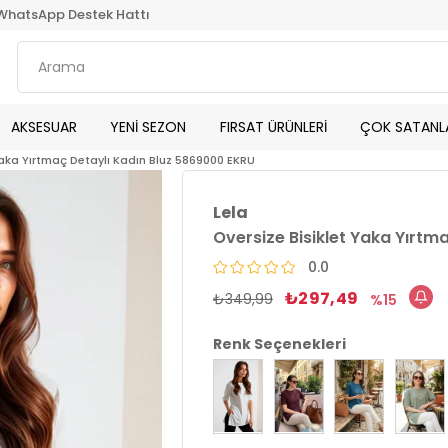
WhatsApp Destek Hattı
AKSESUAR
YENİ SEZON
FIRSAT ÜRÜNLERİ
ÇOK SATANL
Yaka Yırtmaç Detaylı Kadın Bluz 5869000 EKRU
Lela
Oversize Bisiklet Yaka Yırtm
0.0
₺297,49
₺349,99
15
Renk Seçenekleri