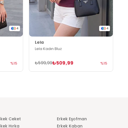
4
4
Lela
L
Lela Kadın Bluz
L
₺509,99
₺599,99
₺
%15
%15
rkek Ceket
Erkek Eşofman
rkek Hırka
Erkek Kaban