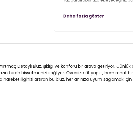
Yaz gardırobunuza ekleyeceğiniz bu şık 
Daha fazla göster
Model:
Bluz
Giyim Tarzı:
Günlük/Casual
Mevsim:
Yazlık
Materyal:
% 95 Polyester % 5 Elasta
Yaka Tipi:
Bisiklet Yaka
ırtmaç Detaylı Bluz, şıklığı ve konforu bir araya getiriyor. Günlük 
Kol Tipi:
Kısa Kol
azın ferah hissetmenizi sağlıyor. Oversize fit yapısı, hem rahat
la hareketliliğinizi artıran bu bluz, her anınıza uyum sağlamak içi
Kalınlık:
İnce
Kalıp Bilgisi:
Oversize Fit
Yaş Grubu:
Yetişkin
Detaylar:
Yırtmaçlı
2DY5869000.69