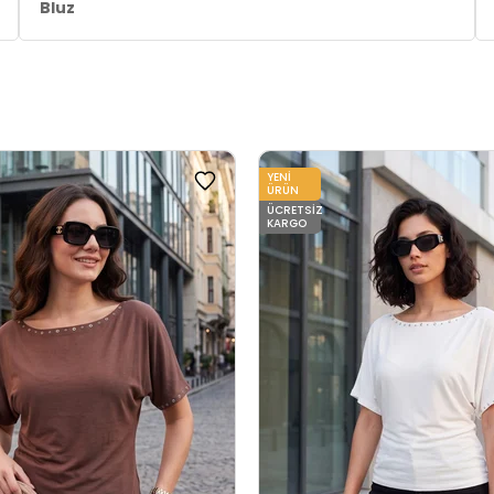
Bluz
YENI
ÜRÜN
ÜCRETSIZ
KARGO