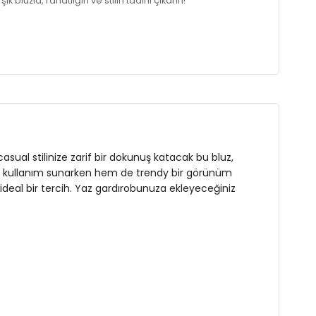
bluzla, rahatlığın ve stilin tadını çıkarın!
n
casual stilinize zarif bir dokunuş katacak bu bluz,
 bir kullanım sunarken hem de trendy bir görünüm
n ideal bir tercih. Yaz gardırobunuza ekleyeceğiniz