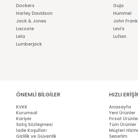
Dockers
Guja
Harley Davidson
Hummel
Jack & Jones
John Frank
Lacoste
Levi’s
Lela
Lufian
Lumberjack
ÖNEMLİ BİLGİLER
HIZLI ERİŞ
KVKK
Anasayfa
Kurumsal
Yeni Ürünler
Kariyer
Fırsat Ürünle
Satış Sözleşmesi
Tüm Ürünler
İade Koşulları
Müşteri Hizme
Gizlilik ve Güvenlik
Sepetim