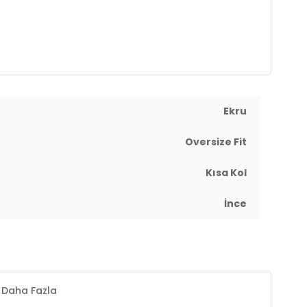
Ekru
Oversize Fit
Kısa Kol
İnce
Daha Fazla