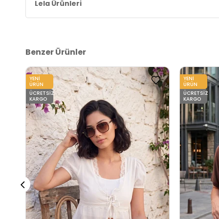
Lela Ürünleri
Benzer Ürünler
YENI
YENI
ÜRÜN
ÜRÜN
ÜCRETSIZ
ÜCRETSIZ
KARGO
KARGO