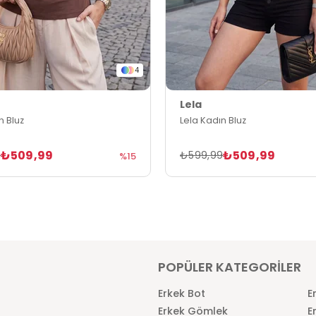
4
Lela
n Bluz
Lela Kadın Bluz
₺509,99
₺509,99
9
₺599,99
%15
POPÜLER KATEGORİLER
Erkek Bot
E
Erkek Gömlek
E