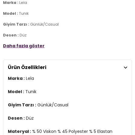
Marka :
Lela
Model :
Tunik
Giyim Tarzı :
Günlük/Casual
Desen :
Düz
Daha fazla göster
Materyal :
% 50 Viskon % 45 Polyester % 5 Elastan
Yaka Bilgisi :
Bisiklet Yaka
Ürün Özellikleri
Kol Bilgisi :
Uzun Kol
Marka :
Lela
Kalıp Bilgisi :
Relaxed Fit
Manken Ölçüsü :
Boy : 1.78 cm / Göğüs : 81 cm / Bel : 60 cm /
Model :
Tunik
Basen : 89 cm / Beden : S
Giyim Tarzı :
Günlük/Casual
Detay :
- Nem tutma özelliğine sahip OYSHO kumaş
Desen :
Düz
Üretim Yeri :
Türkiye
2DK5865878.07
Materyal :
% 50 Viskon % 45 Polyester % 5 Elastan