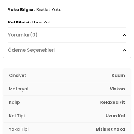
Yaka Bilgisi :
Bisiklet Yaka
Kol Bilgisi :
Uzun Kol
Yorumlar
(0)
Kalıp Bilgisi :
Relaxed Fit
Manken Ölçüsü :
Boy : 1.78 cm / Göğüs : 81 cm / Bel :
Ödeme Seçenekleri
60 cm / Basen : 89 cm / Beden : S
Detay :
- Nem tutma özelliğine sahip OYSHO kumaş
Cinsiyet
Kadın
Üretim Yeri :
Türkiye
Materyal
Viskon
2DK5865878.07
Kalıp
Relaxed Fit
Kol Tipi
Uzun Kol
Yaka Tipi
Bisiklet Yaka