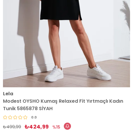
Lela
Modest OYSHO Kumaş Relaxed Fit Yırtmaçlı Kadın
Tunik 5865878 SİYAH
0.0
₺424,99
₺499,99
15