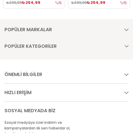
₺254,99
₺254,99
₺299,99
₺299,99
%15
%15
POPÜLER MARKALAR
POPÜLER KATEGORİLER
ÖNEMLİ BİLGİLER
HIZLI ERİŞİM
SOSYAL MEDYADA BİZ
Sosyal medyaya özel indirim ve
kampanyalardan ilk sen haberdar ol,