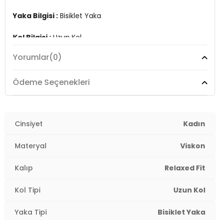
Yaka Bilgisi :
Bisiklet Yaka
Kol Bilgisi :
Uzun Kol
Yorumlar
(0)
Kalıp Bilgisi :
Relaxed Fit
Manken Ölçüsü :
Boy : 1.78 cm / Göğüs : 81 cm / Bel :
Ödeme Seçenekleri
60 cm / Basen : 89 cm / Beden : S
Detay :
- Nem tutma özelliğine sahip OYSHO kumaş
Cinsiyet
Kadın
Üretim Yeri :
Türkiye
Materyal
Viskon
2DK5865878.245
Kalıp
Relaxed Fit
Kol Tipi
Uzun Kol
Yaka Tipi
Bisiklet Yaka