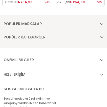
₺254,99
₺254,99
₺299,99
₺299,99
%15
%15
POPÜLER MARKALAR
POPÜLER KATEGORİLER
ÖNEMLİ BİLGİLER
HIZLI ERİŞİM
SOSYAL MEDYADA BİZ
Sosyal medyaya özel indirim ve
kampanyalardan ilk sen haberdar ol,