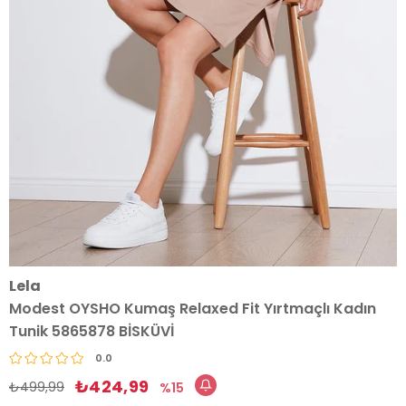
Lela
Modest OYSHO Kumaş Relaxed Fit Yırtmaçlı Kadın
Tunik 5865878 BİSKÜVİ
0.0
₺424,99
₺499,99
15