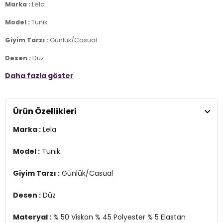
Marka :
Lela
Model :
Tunik
Giyim Tarzı :
Günlük/Casual
Desen :
Düz
Daha fazla göster
Materyal :
% 50 Viskon % 45 Polyester % 5 Elastan
Yaka Bilgisi :
Bisiklet Yaka
Ürün Özellikleri
Kol Bilgisi :
Uzun Kol
Marka :
Lela
Kalıp Bilgisi :
Relaxed Fit
Manken Ölçüsü :
Boy : 1.78 cm / Göğüs : 81 cm / Bel : 60 cm /
Model :
Tunik
Basen : 89 cm / Beden : S
Giyim Tarzı :
Günlük/Casual
Detay :
- Nem tutma özelliğine sahip OYSHO kumaş
Desen :
Düz
Üretim Yeri :
Türkiye
2DK5865878.245
Materyal :
% 50 Viskon % 45 Polyester % 5 Elastan