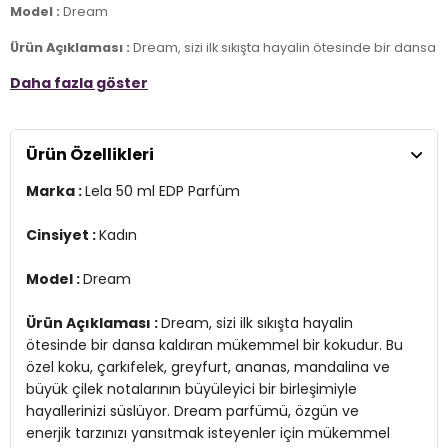
Model :
Dream
Ürün Açıklaması :
Dream, sizi ilk sıkışta hayalin ötesinde bir dansa
kaldıran mükemmel bir kokudur. Bu özel koku, çarkıfelek, greyfurt,
Daha fazla göster
ananas, mandalina ve büyük çilek notalarının büyüleyici bir
birleşimiyle hayallerinizi süslüyor. Dream parfümü, özgün ve
enerjik tarzınızı yansıtmak isteyenler için mükemmel bir seçenektir.
Çarkıfelek, greyfurt, ananas, mandalina ve büyük çilek notalarının
Ürün Özellikleri
birleşimi, sizi büyülü bir kokunun içine çeker. Gündüz veya gece
kullanıma uygun olan bu parfüm, her anınıza ferahlık ve canlılık
Marka :
Lela 50 ml EDP Parfüm
katar. Ruhunuzu canlandırırken etrafınızdakileri de büyüler.
Üretim Yeri :
Türkiye
Cinsiyet :
Kadın
2DE509DREAM.0
Model :
Dream
Ürün Açıklaması :
Dream, sizi ilk sıkışta hayalin
ötesinde bir dansa kaldıran mükemmel bir kokudur. Bu
özel koku, çarkıfelek, greyfurt, ananas, mandalina ve
büyük çilek notalarının büyüleyici bir birleşimiyle
hayallerinizi süslüyor. Dream parfümü, özgün ve
enerjik tarzınızı yansıtmak isteyenler için mükemmel