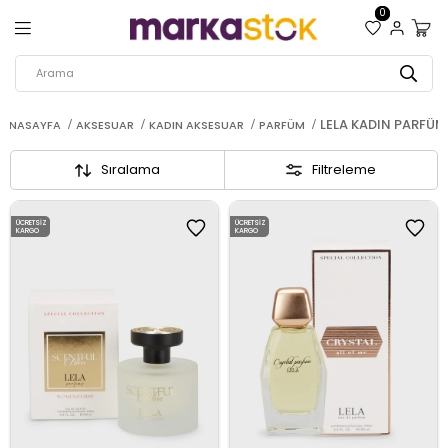
0
LELA KADIN PARFÜM
ANASAYFA
AKSESUAR
KADIN AKSESUAR
PARFÜM
Sıralama
Filtreleme
ÜCRETSIZ
ÜCRETSIZ
KARGO
KARGO