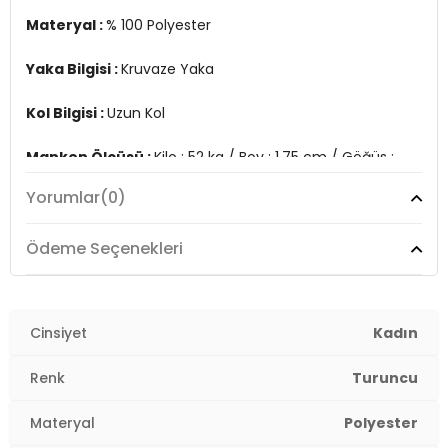
Materyal :
% 100 Polyester
Yaka Bilgisi :
Kruvaze Yaka
Kol Bilgisi :
Uzun Kol
Manken Ölçüsü :
Kilo : 52 kg / Boy : 1.75 cm / Göğüs :
85 cm / Bel : 63 cm / Basen : 90 cm / Beden : S
Yorumlar
(0)
Üretim Yeri :
Türkiye
2DE6051467.27
Ödeme Seçenekleri
Cinsiyet
Kadın
Renk
Turuncu
Materyal
Polyester