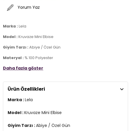
Yorum Yaz
Marka :
Lela
Model :
Kruvaze Mini Elbise
Giyim Tarzı :
Abiye / Özel Gün
Materyal :
% 100 Polyester
Daha fazla göster
Yaka Bilgisi :
Kruvaze Yaka
Kol Bilgisi :
Uzun Kol
Ürün Özellikleri
Manken Ölçüsü :
Kilo : 52 kg / Boy : 1.75 cm / Göğüs : 85 cm / Bel :
63 cm / Basen : 90 cm / Beden : S
Marka :
Lela
Üretim Yeri :
Türkiye
2DE6051467.27
Model :
Kruvaze Mini Elbise
Giyim Tarzı :
Abiye / Özel Gün