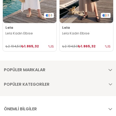
3
3
Lela
Lela
Lela Kadın Elbise
Lela Kadın Elbise
₺1.865,32
₺1.865,32
₺2.194,50
₺2.194,50
%15
%15
POPÜLER MARKALAR
POPÜLER KATEGORİLER
ÖNEMLİ BİLGİLER