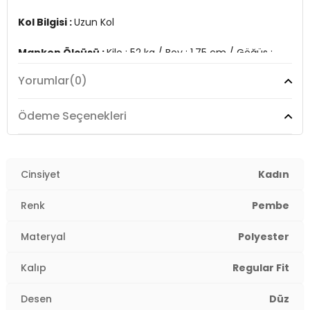
Kol Bilgisi :
Uzun Kol
Manken Ölçüsü :
Kilo : 52 kg / Boy : 1.75 cm / Göğüs :
85 cm / Bel : 63 cm / Basen : 90 cm / Beden : S
Yorumlar
(0)
Üretim Yeri :
Türkiye
2DE6051467.211
Ödeme Seçenekleri
Cinsiyet
Kadın
Renk
Pembe
Materyal
Polyester
Kalıp
Regular Fit
Desen
Düz