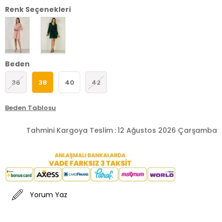
Renk Seçenekleri
Beden
36
38
40
42
Beden Tablosu
Tahmini Kargoya Teslim
:
12 Ağustos 2026 Çarşamba
Yorum Yaz