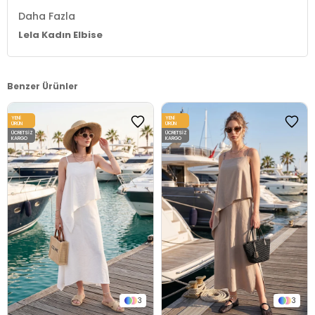
Daha Fazla
Lela Kadın Elbise
Benzer Ürünler
YENI
YENI
ÜRÜN
ÜRÜN
ÜCRETSIZ
ÜCRETSIZ
KARGO
KARGO
3
3