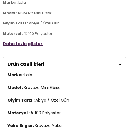
Marka :
Lela
Model :
Kruvaze Mini Elbise
Giyim Tarzı :
Abiye / Özel Gün
Materyal :
% 100 Polyester
Daha fazla göster
Yaka Bilgisi :
Kruvaze Yaka
Kol Bilgisi :
Uzun Kol
Ürün Özellikleri
Manken Ölçüsü :
Kilo : 52 kg / Boy : 1.75 cm / Göğüs : 85 cm / Bel :
63 cm / Basen : 90 cm / Beden : S
Marka :
Lela
Üretim Yeri :
Türkiye
2DE6051467.211
Model :
Kruvaze Mini Elbise
Giyim Tarzı :
Abiye / Özel Gün
Materyal :
% 100 Polyester
Yaka Bilgisi :
Kruvaze Yaka