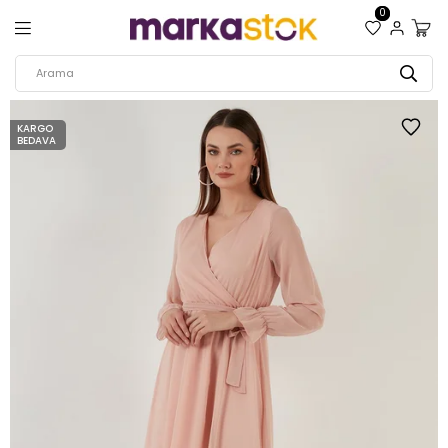
0
KARGO
BEDAVA