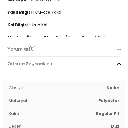
Yaka Bilgisi :
Kruvaze Yaka
Kol Bilgisi :
Uzun Kol
Manken Ölçüsü :
Kilo : 52 kg / Boy : 1.75 cm / Göğüs :
85 cm / Bel : 63 cm / Basen : 90 cm / Beden : S
Yorumlar
(0)
Üretim Yeri :
Türkiye
2DE6051467.128
Ödeme Seçenekleri
Cinsiyet
Kadın
Materyal
Polyester
Kalıp
Regular Fit
Desen
Düz