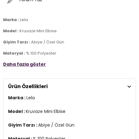
Marka :
Lela
Model :
Kruvaze Mini Elbise
Giyim Tarzı :
Abiye / Özel Gün
Materyal :
% 100 Polyester
Daha fazla göster
Yaka Bilgisi :
Kruvaze Yaka
Kol Bilgisi :
Uzun Kol
Ürün Özellikleri
Manken Ölçüsü :
Kilo : 52 kg / Boy : 1.75 cm / Göğüs : 85 cm / Bel :
63 cm / Basen : 90 cm / Beden : S
Marka :
Lela
Üretim Yeri :
Türkiye
2DE6051467.128
Model :
Kruvaze Mini Elbise
Giyim Tarzı :
Abiye / Özel Gün
Materyal :
% 100 Polyester