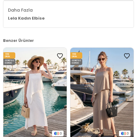
Daha Fazla
Lela Kadın Elbise
Benzer Ürünler
YENI
YENI
ÜRÜN
ÜRÜN
ÜCRETSIZ
ÜCRETSIZ
KARGO
KARGO
3
3