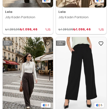
1
3
Lela
Lela
Jdy Kadın Pantolon
Jdy Kadın Pantolon
₺1.096,46
₺1.096,46
₺1.289,95
₺1.289,95
%15
%15
ÜCRETSIZ
ÜCRETSIZ
KARGO
KARGO
2
5