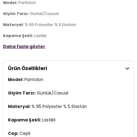
Model:
Pantolon
Giyim Tarzı:
Günlük/Casual
Materyal:
% 95 Polyester % 5 Elastan
Kapama Şekli:
Lastikli
Daha fazla göster
Cep:
Cepli
Kumaş Tipi:
Belirtilmemiş
Ürün Özellikleri
Bel:
Normal Bel
Model:
Pantolon
Boy:
Standart
Paça Tipi:
Geniş Paça
Giyim Tarzı:
Günlük/Casual
Kalıp Bilgisi:
Regular Fit
Materyal:
% 95 Polyester % 5 Elastan
Yaş Grubu:
Yetişkin
Kapama Şekli:
Lastikli
Menşei:
Bangladeş
2DE15208430.150
Cep:
Cepli