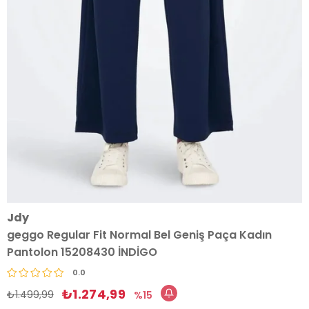
Jdy
geggo Regular Fit Normal Bel Geniş Paça Kadın
Pantolon 15208430 İNDİGO
0.0
₺1.274,99
₺1.499,99
15