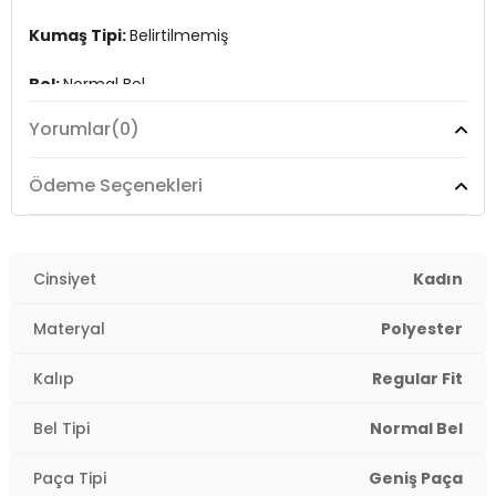
Kumaş Tipi:
Belirtilmemiş
Bel:
Normal Bel
Yorumlar
(0)
Boy:
Standart
Paça Tipi:
Geniş Paça
Ödeme Seçenekleri
Kalıp Bilgisi:
Regular Fit
Yaş Grubu:
Cinsiyet
Yetişkin
Kadın
Menşei:
Bangladeş
Materyal
Polyester
2DE15208430.150
Kalıp
Regular Fit
Bel Tipi
Normal Bel
Paça Tipi
Geniş Paça