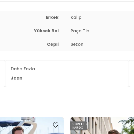
Erkek
Kalıp
Yüksek Bel
Paça Tipi
Cepli
Sezon
Daha Fazla
Jean
ÜCRETSIZ
KARGO