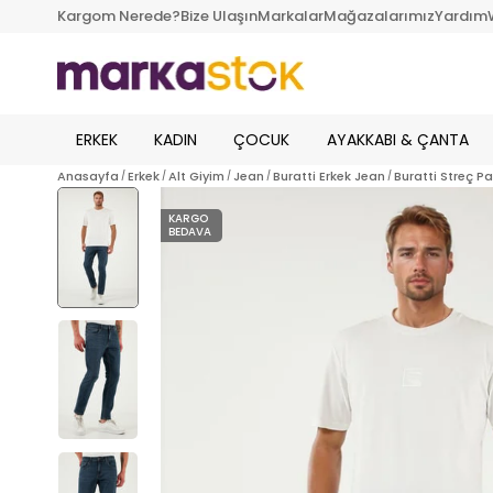
Kargom Nerede?
Bize Ulaşın
Markalar
Mağazalarımız
Yardım
ERKEK
KADIN
ÇOCUK
AYAKKABI & ÇANTA
Anasayfa
Erkek
Alt Giyim
Jean
Buratti Erkek Jean
Buratti Streç 
KARGO
BEDAVA