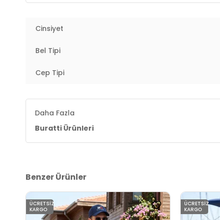
3DE13300S62TOKYO.42
Cinsiyet
Bel Tipi
Cep Tipi
Daha Fazla
Buratti Ürünleri
Benzer Ürünler
ÜCRETSIZ
ÜCRETSIZ
KARGO
KARGO