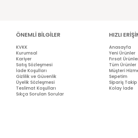
ÖNEMLİ BİLGİLER
HIZLI ERİŞ
KVKK
Anasayfa
Kurumsal
Yeni Ürünler
Kariyer
Fırsat Ürünle
Satış Sözleşmesi
Tüm Ürünler
İade Koşulları
Müşteri Hizme
Gizlilik ve Güvenlik
Sepetim
Üyelik Sözleşmesi
Sipariş Takip
Teslimat Koşulları
Kolay İade
Sıkça Sorulan Sorular