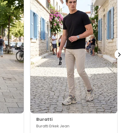
Buratti
B
Buratti Erkek Jean
B