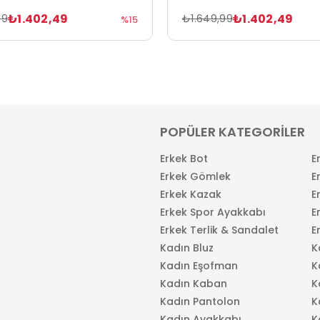
₺1.402,49
₺1.402,49
99
₺1.649,99
%15
POPÜLER KATEGORİLER
Erkek Bot
E
Erkek Gömlek
E
Erkek Kazak
E
Erkek Spor Ayakkabı
E
Erkek Terlik & Sandalet
E
Kadın Bluz
K
Kadın Eşofman
K
Kadın Kaban
K
Kadın Pantolon
K
Kadın Ayakkabı
K