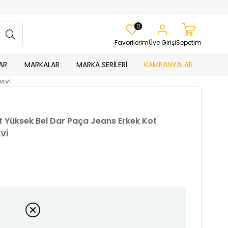
0
Favorilerim
Üye Girişi
Sepetim
AR
MARKALAR
MARKA SERİLERİ
KAMPANYALAR
MAVİ
it Yüksek Bel Dar Paça Jeans Erkek Kot
Vİ