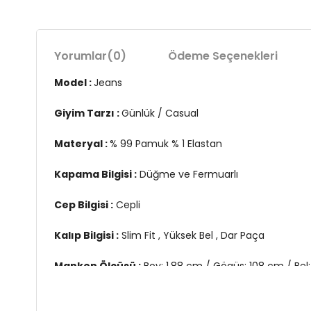
Yorumlar
(0)
Ödeme Seçenekleri
Model :
Jeans
Giyim Tarzı :
Günlük / Casual
Materyal :
% 99 Pamuk % 1 Elastan
Kapama Bilgisi :
Düğme ve Fermuarlı
Cep Bilgisi :
Cepli
Kalıp Bilgisi :
Slim Fit , Yüksek Bel , Dar Paça
Manken Ölçüsü :
Boy: 1.88 cm / Gögüs: 108 cm / Bel
Üretim Yeri :
Türkiye