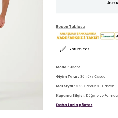
Ürün s
Beden Tablosu
Yorum Yaz
Model :
Jeans
Giyim Tarzı :
Günlük / Casual
Materyal :
% 99 Pamuk % 1 Elastan
Kapama Bilgisi :
Düğme ve Fermuar
Daha fazla göster
Cep Bilgisi :
Cepli
Kalıp Bilgisi :
Slim Fit , Yüksek Bel , 