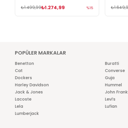
₺1.274,99
₺1.499,99
₺1.649,
%15
POPÜLER MARKALAR
Benetton
Buratti
Cat
Converse
Dockers
Guja
Harley Davidson
Hummel
Jack & Jones
John Frank
Lacoste
Levi’s
Lela
Lufian
Lumberjack