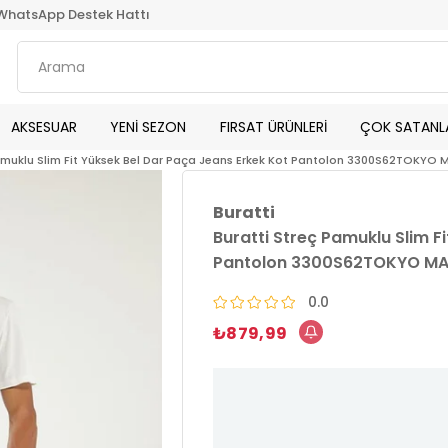
WhatsApp Destek Hattı
AKSESUAR
YENİ SEZON
FIRSAT ÜRÜNLERİ
ÇOK SATANL
Pamuklu Slim Fit Yüksek Bel Dar Paça Jeans Erkek Kot Pantolon 3300S62TOKYO 
Buratti
Buratti Streç Pamuklu Slim F
Pantolon 3300S62TOKYO MA
0.0
₺879,99