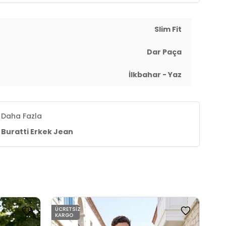
Slim Fit
Dar Paça
İlkbahar - Yaz
Daha Fazla
Buratti Erkek Jean
ÜCRETSIZ
ÜCR
KARGO
KAR