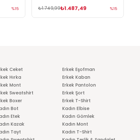
₺1.487,49
₺1.749,99
₺
%15
%15
rkek Ceket
Erkek Eşofman
rkek Hırka
Erkek Kaban
rkek Mont
Erkek Pantolon
rkek Sweatshirt
Erkek Şort
rkek Boxer
Erkek T-Shirt
adın Bot
Kadın Elbise
adın Etek
Kadın Gömlek
adın Kazak
Kadın Mont
adın Tayt
Kadın T-Shirt
adın Sweatshirt
Kadın Terlik & Sandalet