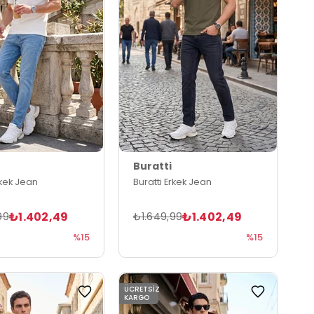
Buratti
rkek Jean
Buratti Erkek Jean
₺1.402,49
₺1.402,49
99
₺1.649,99
%15
%15
ÜCRETSIZ
KARGO