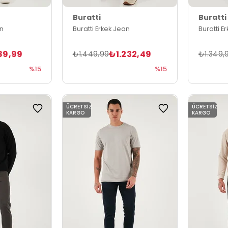
Buratti
Buratti
an
Buratti Erkek Jean
Buratti E
89,99
₺1.232,49
₺1.449,99
₺1.349,
%15
%15
ÜCRETSIZ
ÜCRETSIZ
KARGO
KARGO