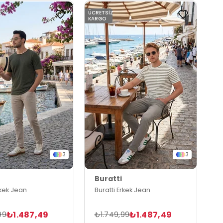
ÜCRETSIZ
KARGO
3
3
Buratti
rkek Jean
Buratti Erkek Jean
₺1.487,49
₺1.487,49
99
₺1.749,99