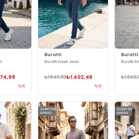
Buratti
Buratti
an
Buratti Erkek Jean
Buratti E
274,99
₺1.402,49
₺1.649,99
₺1.649,
%15
%15
ÜCRETSIZ
ÜCRETSIZ
KARGO
KARGO