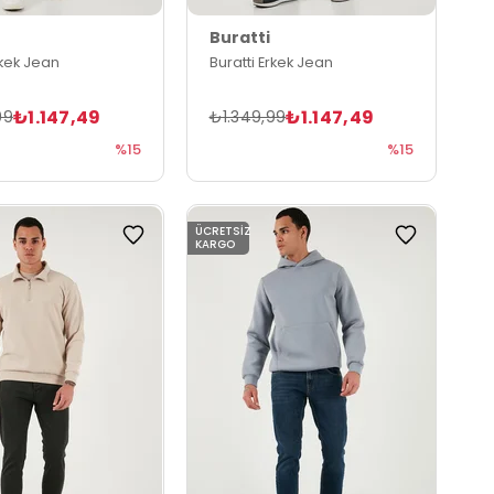
Buratti
rkek Jean
Buratti Erkek Jean
₺1.147,49
₺1.147,49
99
₺1.349,99
%15
%15
ÜCRETSIZ
KARGO