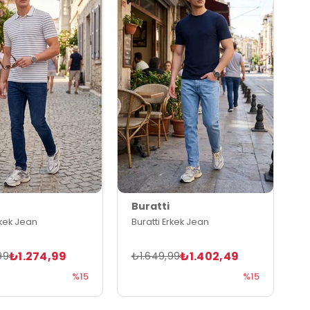
Buratti
rkek Jean
Buratti Erkek Jean
₺1.274,99
₺1.402,49
99
₺1.649,99
%15
%15