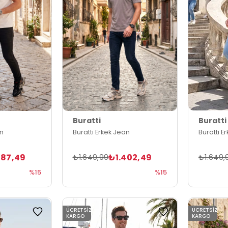
Buratti
Buratti
an
Buratti Erkek Jean
Buratti E
487,49
₺1.402,49
₺1.649,99
₺1.649,
%15
%15
ÜCRETSIZ
ÜCRETSIZ
KARGO
KARGO