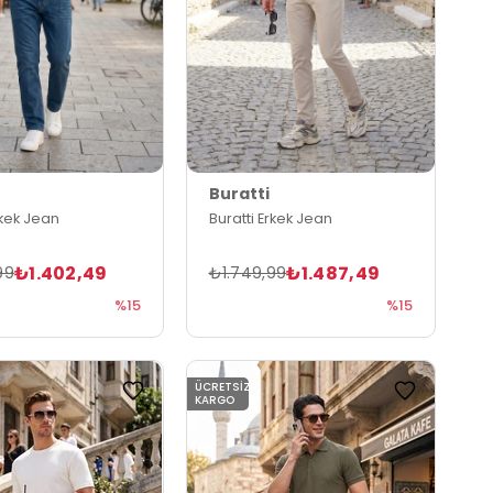
Buratti
rkek Jean
Buratti Erkek Jean
₺1.402,49
₺1.487,49
99
₺1.749,99
%15
%15
ÜCRETSIZ
KARGO