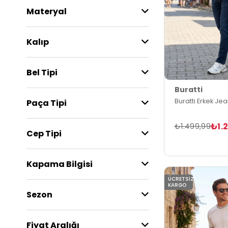
Materyal
Kalıp
Bel Tipi
Buratti
Buratti Erkek Je
Paça Tipi
₺1.
₺1.499,99
Cep Tipi
Kapama Bilgisi
ÜCRETSIZ
KARGO
Sezon
Fiyat Aralığı