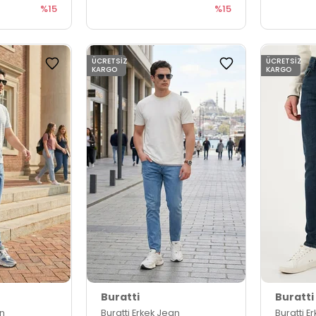
%15
%15
ÜCRETSIZ
ÜCRETSIZ
KARGO
KARGO
Buratti
Buratti
an
Buratti Erkek Jean
Buratti E