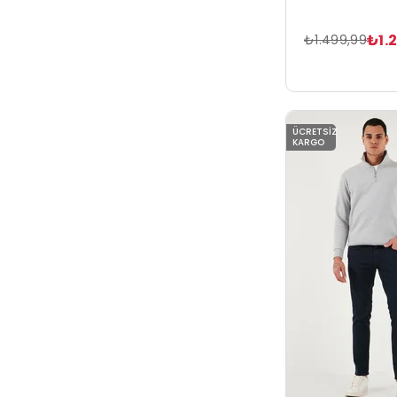
₺1.
₺1.499,99
ÜCRETSIZ
KARGO