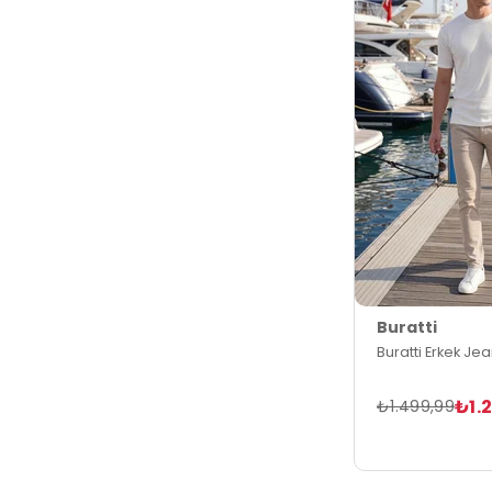
Buratti
Buratti Erkek Je
₺1.
₺1.499,99