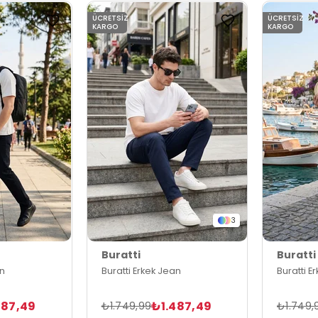
ÜCRETSIZ
ÜCRETSIZ
KARGO
KARGO
3
Buratti
Buratti
an
Buratti Erkek Jean
Buratti E
487,49
₺1.487,49
₺1.749,99
₺1.749,