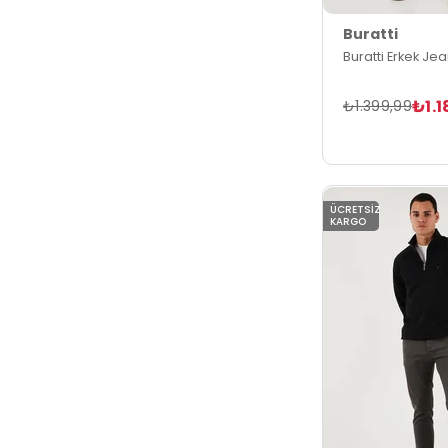
Buratti
Buratti Erkek Je
₺1.1
₺1.399,99
ÜCRETSIZ
KARGO