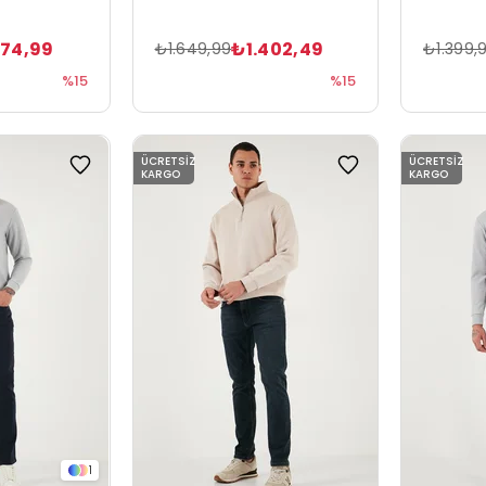
274,99
₺1.402,49
₺1.649,99
₺1.399,
%15
%15
ÜCRETSIZ
ÜCRETSIZ
KARGO
KARGO
1