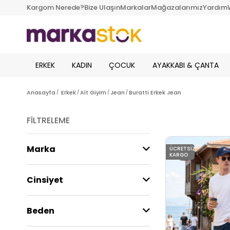
Kargom Nerede?
Bize Ulaşın
Markalar
Mağazalarımız
Yardım
ERKEK
KADIN
ÇOCUK
AYAKKABI & ÇANTA
Anasayfa
Erkek
Alt Giyim
Jean
Buratti Erkek Jean
FILTRELEME
Marka
ÜCRETSIZ
KARGO
Cinsiyet
Beden