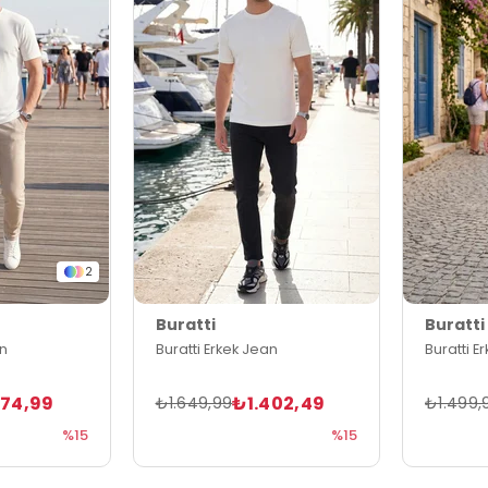
2
Buratti
Buratti
an
Buratti Erkek Jean
Buratti E
274,99
₺1.402,49
₺1.649,99
₺1.499,
%15
%15