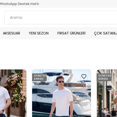
WhatsApp Destek Hattı
AKSESUAR
YENİ SEZON
FIRSAT ÜRÜNLERİ
ÇOK SATANL
ÜCRETSIZ
ÜCRETSIZ
KARGO
KARGO