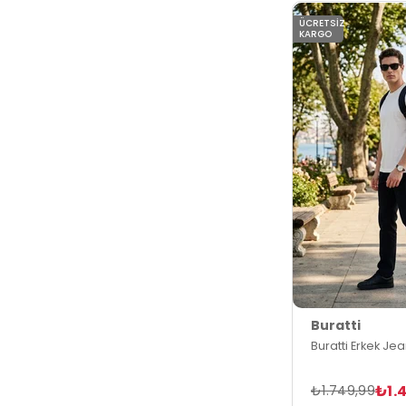
ÜCRETSIZ
KARGO
Buratti
Buratti Erkek Je
₺1.
₺1.749,99