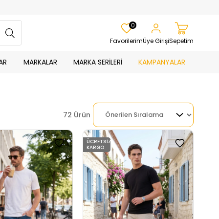
0
Favorilerim
Üye Girişi
Sepetim
AR
MARKALAR
MARKA SERİLERİ
KAMPANYALAR
72 Ürün
ÜCRETSIZ
KARGO