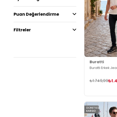
Puan Değerlendirme
Filtreler
Buratti
Buratti Erkek Je
₺1.
₺1.749,99
ÜCRETSIZ
KARGO