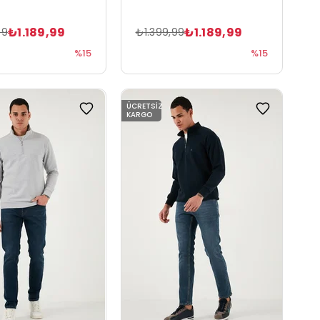
₺1.189,99
₺1.189,99
99
₺1.399,99
%15
%15
ÜCRETSIZ
KARGO