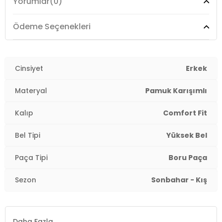
Yorumlar
(0)
Boy:
Standart
Paça Tipi:
Boru Paça
Ödeme Seçenekleri
Kalıp Bilgisi:
Comfort Fit
Manken Bedeni:
Cinsiyet
Boy : 1.88 cm / Göğüs : 100 cm / Bel :
Erkek
81 cm / Basen : 101 cm / Beden : 31-32
Materyal
Pamuk Karışımlı
Yaş Grubu:
Yetişkin
Kalıp
Comfort Fit
Menşei:
Türkiye
3DE14400C04TEXAS.42
Bel Tipi
Yüksek Bel
Paça Tipi
Boru Paça
Sezon
Sonbahar - Kış
Daha Fazla