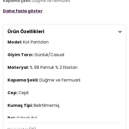
Kapama Şekli:
Düğme ve Fermuarlı
Daha fazla göster
Cep:
Cepli
Kumaş Tipi:
Belirtilmemiş
Ürün Özellikleri
Bel:
Yüksek Bel
Model:
Kot Pantolon
Boy:
Standart
Paça Tipi:
Boru Paça
Giyim Tarzı:
Günlük/Casual
Kalıp Bilgisi:
Comfort Fit
Materyal:
% 98 Pamuk % 2 Elastan
Manken Bedeni:
Boy : 1.88 cm / Göğüs : 100 cm / Bel : 81 cm /
Basen : 101 cm / Beden : 31-32
Kapama Şekli:
Düğme ve Fermuarlı
Yaş Grubu:
Yetişkin
Cep:
Cepli
Menşei:
Türkiye
3DE14400C04TEXAS.42
Kumaş Tipi:
Belirtilmemiş
Bel:
Yüksek Bel