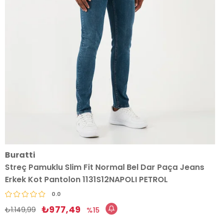
Buratti
Streç Pamuklu Slim Fit Normal Bel Dar Paça Jeans
Erkek Kot Pantolon 1131S12NAPOLI PETROL
0.0
₺977,49
₺1.149,99
15