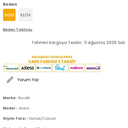
Beden
31/32
32/32
Beden Tablosu
Tahmini Kargoya Teslim
:
11 Ağustos 2026 Salı
Yorum Yaz
Marka :
Buratti
Model :
Jeans
Giyim Tarzı :
Günlük/Casual