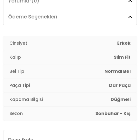
Yorumlar
(0)
Manken Ölçüsü :
Boy : 1.89 cm / Göğüs : 95 cm / Bel :
75 cm / Basen : 95 cm / Beden : 31-32
Ödeme Seçenekleri
Üretim Yeri :
Türkiye
3DE11131S12NAPOLI.13
Cinsiyet
Erkek
Kalıp
Slim Fit
Bel Tipi
Normal Bel
Paça Tipi
Dar Paça
Kapama Bilgisi
Düğmeli
Sezon
Sonbahar - Kış
Daha Fazla