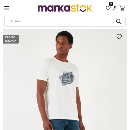
0
KARGO
BEDAVA