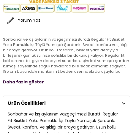
Yorum Yaz
Sonbahar ve kış aylarının vazgeçilmezi Buratti Regular Fit Bisiklet
Yaka Pamuklu İçi Tüylü Yumuşak Şardonlu Sweat, konforu ve şıklığı
bir araya getiriyor. Uzun kollu tasarımı, bisiklet yaka detayıyla
birleşerek günlük stilinize sofistike bir dokunuş katıyor. Regular fit
kalıbı, rahat bir giyim deneyimi sunarken, içindeki yumuşak şardon
kumaşı sayesinde soğuk havalarda bile sıcak kalmanızı sağlıyor.
185 cm boyundaki mankenin L beden üzerindeki duruşuyla, bu
sweat her yaştan yetişkinin gardırobuna kolayca uyum sağlıyor.
Daha fazla göster
Hem şık hem de işlevsel bir parça arayanlar için ideal bir seçenek
olan bu ürün, sonbahar ve kış aylarının favorisi olmaya aday!
Ürün Özellikleri
Model:
Sweat
Sonbahar ve kış aylarının vazgeçilmezi Buratti Regular
Mevsim:
Sonbahar/Kış
Fit Bisiklet Yaka Pamuklu İçi Tüylü Yumuşak Şardonlu
Yaka Tipi:
Bisiklet Yaka
Sweat, konforu ve şıklığı bir araya getiriyor. Uzun kollu