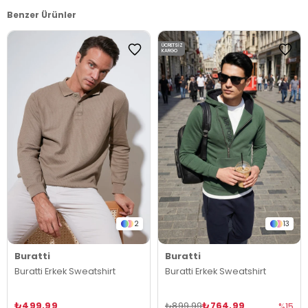
Benzer Ürünler
ÜCRETSIZ
KARGO
2
13
Buratti
Buratti
Buratti Erkek Sweatshirt
Buratti Erkek Sweatshirt
₺499,99
₺764,99
₺899,99
%15