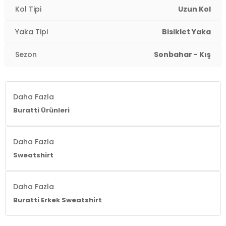
Kol Tipi
Uzun Kol
Manken Bedeni:
Boy : 185 cm / Göğüs : 102 cm / Bel :
77 cm / Basen : 97 cm / Beden : L
Yaka Tipi
Bisiklet Yaka
Yaş Grubu:
Yetişkin
Sezon
Sonbahar - Kış
Menşei:
Türkiye
3DK15905255.61
Daha Fazla
Buratti Ürünleri
Daha Fazla
Sweatshirt
Daha Fazla
Buratti Erkek Sweatshirt