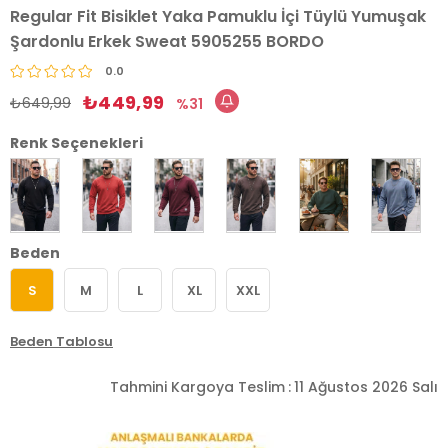
Regular Fit Bisiklet Yaka Pamuklu İçi Tüylü Yumuşak
Şardonlu Erkek Sweat 5905255 BORDO
0.0
₺449,99
₺649,99
31
Renk Seçenekleri
Beden
S
M
L
XL
XXL
Beden Tablosu
Tahmini Kargoya Teslim
:
11 Ağustos 2026 Salı