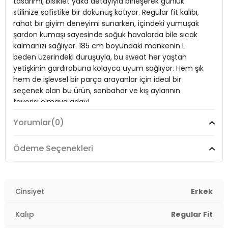
tasarımı, bisiklet yaka detayıyla birleşerek günlük
Kol Tipi:
Uzun Kol
stilinize sofistike bir dokunuş katıyor. Regular fit kalıbı,
Kalıp Bilgisi:
rahat bir giyim deneyimi sunarken, içindeki yumuşak
Regular Fit
şardon kumaşı sayesinde soğuk havalarda bile sıcak
Manken Bedeni:
Boy : 185 cm / Göğüs : 102 cm / Bel : 77 cm /
kalmanızı sağlıyor. 185 cm boyundaki mankenin L
Basen : 97 cm / Beden : L
beden üzerindeki duruşuyla, bu sweat her yaştan
yetişkinin gardırobuna kolayca uyum sağlıyor. Hem şık
Yaş Grubu:
Yetişkin
hem de işlevsel bir parça arayanlar için ideal bir
Menşei:
Türkiye
seçenek olan bu ürün, sonbahar ve kış aylarının
3DK15905255.61
favorisi olmaya aday!
Yorumlar
(0)
Model:
Sweat
Ödeme Seçenekleri
Mevsim:
Sonbahar/Kış
Yaka Tipi:
Bisiklet Yaka
Cinsiyet
Erkek
Kol Tipi:
Uzun Kol
Kalıp
Regular Fit
Kalıp Bilgisi:
Regular Fit