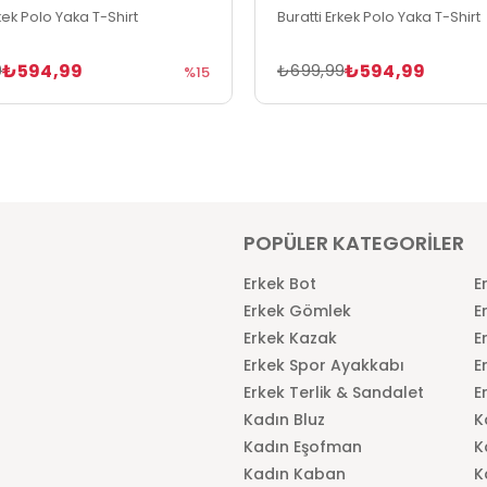
rkek Polo Yaka T-Shirt
Buratti Erkek Polo Yaka T-Shirt
₺594,99
₺594,99
9
₺699,99
%15
POPÜLER KATEGORİLER
Erkek Bot
E
Erkek Gömlek
E
Erkek Kazak
E
Erkek Spor Ayakkabı
E
Erkek Terlik & Sandalet
E
Kadın Bluz
K
Kadın Eşofman
K
Kadın Kaban
K