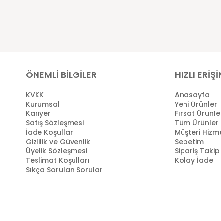
ÖNEMLİ BİLGİLER
HIZLI ERİŞ
KVKK
Anasayfa
Kurumsal
Yeni Ürünler
Kariyer
Fırsat Ürünle
Satış Sözleşmesi
Tüm Ürünler
İade Koşulları
Müşteri Hizme
Gizlilik ve Güvenlik
Sepetim
Üyelik Sözleşmesi
Sipariş Takip
Teslimat Koşulları
Kolay İade
Sıkça Sorulan Sorular