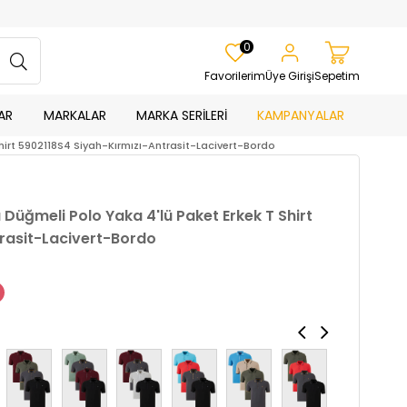
0
Favorilerim
Üye Girişi
Sepetim
AR
MARKALAR
MARKA SERİLERİ
KAMPANYALAR
Shirt 5902118S4 Siyah-Kırmızı-Antrasit-Lacivert-Bordo
ı Düğmeli Polo Yaka 4'lü Paket Erkek T Shirt
rasit-Lacivert-Bordo