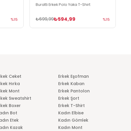
Buratti Erkek Polo Yaka T-Shirt
B
₺594,99
₺699,99
₺
%15
%15
rkek Ceket
Erkek Eşofman
rkek Hırka
Erkek Kaban
rkek Mont
Erkek Pantolon
rkek Sweatshirt
Erkek Şort
rkek Boxer
Erkek T-Shirt
adın Bot
Kadın Elbise
adın Etek
Kadın Gömlek
adın Kazak
Kadın Mont