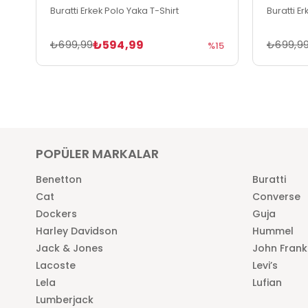
Buratti Erkek Polo Yaka T-Shirt
Buratti E
₺594,99
₺699,99
₺699,9
%15
POPÜLER MARKALAR
Benetton
Buratti
Cat
Converse
Dockers
Guja
Harley Davidson
Hummel
Jack & Jones
John Frank
Lacoste
Levi’s
Lela
Lufian
Lumberjack