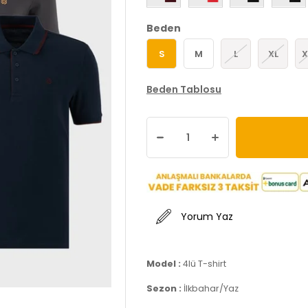
Beden
S
M
L
XL
X
Beden Tablosu
Yorum Yaz
Model :
4lü T-shirt
Sezon :
İlkbahar/Yaz