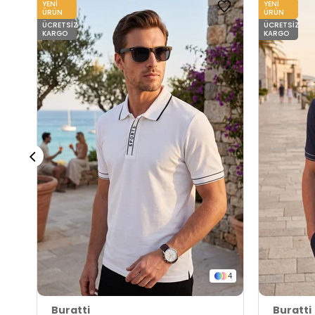
YENI
YENI
ÜRÜN
ÜRÜN
ÜCRETSIZ
ÜCRETSIZ
KARGO
KARGO
4
Buratti
Buratti