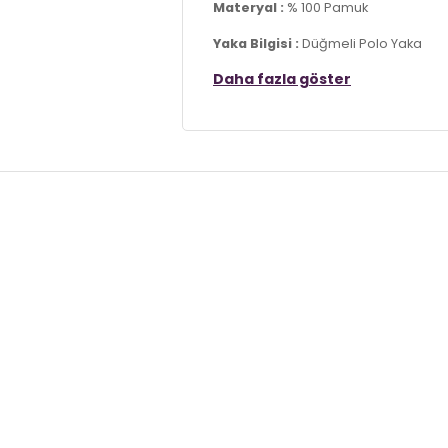
Materyal :
% 100 Pamuk
Yaka Bilgisi :
Düğmeli Polo Yaka
Daha fazla göster
Kol Bilgisi :
Kısa Kol
Kalıp Bilgisi :
Slim Fit
Üretim Yeri :
Türkiye
7DS15902118S4.1903