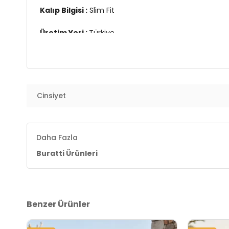
Kalıp Bilgisi :
Slim Fit
Üretim Yeri :
Türkiye
7DS15902118S4.1903
Cinsiyet
Daha Fazla
Buratti Ürünleri
Benzer Ürünler