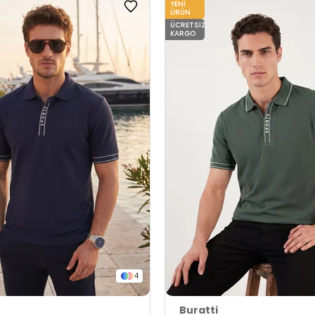
YENI
ÜRÜN
ÜCRETSIZ
KARGO
4
Buratti