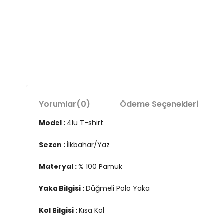
Yorumlar
(0)
Ödeme Seçenekleri
Model :
4lü T-shirt
Sezon :
İlkbahar/Yaz
Materyal :
% 100 Pamuk
Yaka Bilgisi :
Düğmeli Polo Yaka
Kol Bilgisi :
Kısa Kol