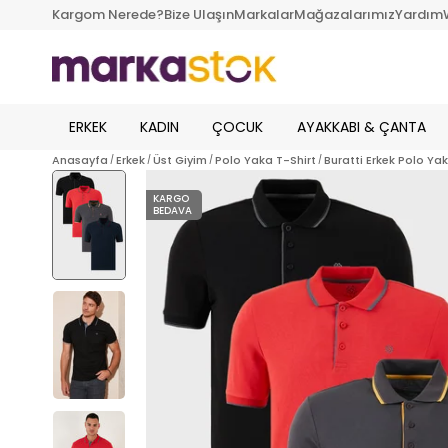
Kargom Nerede?
Bize Ulaşın
Markalar
Mağazalarımız
Yardım
ERKEK
KADIN
ÇOCUK
AYAKKABI & ÇANTA
Anasayfa
Erkek
Üst Giyim
Polo Yaka T-Shirt
Buratti Erkek Polo Ya
KARGO
BEDAVA