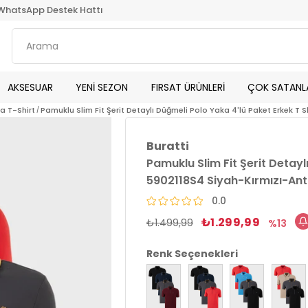
WhatsApp Destek Hattı
AKSESUAR
YENİ SEZON
FIRSAT ÜRÜNLERİ
ÇOK SATANL
ka T-Shirt
Pamuklu Slim Fit Şerit Detaylı Düğmeli Polo Yaka 4'lü Paket Erkek T 
Buratti
Pamuklu Slim Fit Şerit Detayl
5902118S4 Siyah-Kırmızı-Ant
0.0
₺1.299,99
₺1.499,99
13
Renk Seçenekleri