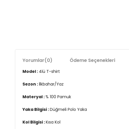
Yorumlar
(0)
Ödeme Seçenekleri
Model :
4lü T-shirt
Sezon :
İlkbahar/Yaz
Materyal :
% 100 Pamuk
Yaka Bilgisi :
Düğmeli Polo Yaka
Kol Bilgisi :
Kısa Kol