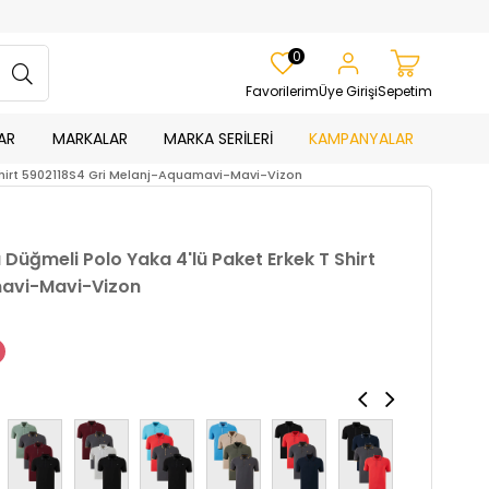
0
Favorilerim
Üye Girişi
Sepetim
AR
MARKALAR
MARKA SERİLERİ
KAMPANYALAR
T Shirt 5902118S4 Gri Melanj-Aquamavi-Mavi-Vizon
ı Düğmeli Polo Yaka 4'lü Paket Erkek T Shirt
mavi-Mavi-Vizon