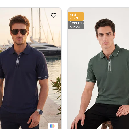
YENI
ÜRÜN
ÜCRETSIZ
KARGO
4