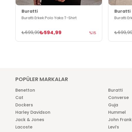
Buratti
Buratti
Buratti Erkek Polo Yaka T-Shirt
Buratti E
₺594,99
₺699,99
₺699,9
%15
POPÜLER MARKALAR
Benetton
Buratti
Cat
Converse
Dockers
Guja
Harley Davidson
Hummel
Jack & Jones
John Frank
Lacoste
Levi’s