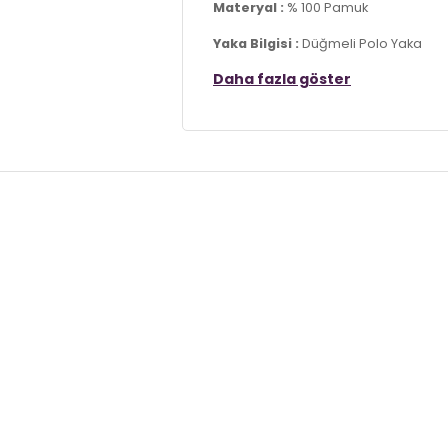
Materyal :
% 100 Pamuk
Yaka Bilgisi :
Düğmeli Polo Yaka
Daha fazla göster
Kol Bilgisi :
Kısa Kol
Kalıp Bilgisi :
Slim Fit
Üretim Yeri :
Türkiye
7DS15902118S4.6126