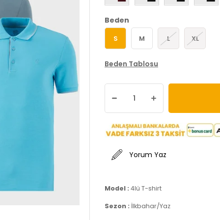
Beden
S
M
L
XL
Beden Tablosu
Yorum Yaz
Model :
4lü T-shirt
Sezon :
İlkbahar/Yaz