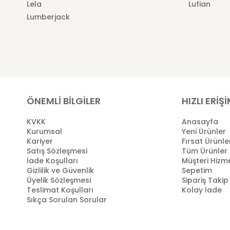
Lela
Lufian
Lumberjack
ÖNEMLİ BİLGİLER
HIZLI ERİŞ
KVKK
Anasayfa
Kurumsal
Yeni Ürünler
Kariyer
Fırsat Ürünle
Satış Sözleşmesi
Tüm Ürünler
İade Koşulları
Müşteri Hizme
Gizlilik ve Güvenlik
Sepetim
Üyelik Sözleşmesi
Sipariş Takip
Teslimat Koşulları
Kolay İade
Sıkça Sorulan Sorular