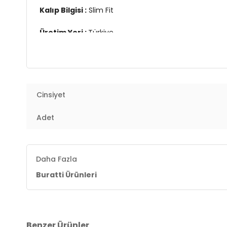
Kalıp Bilgisi :
Slim Fit
Üretim Yeri :
Türkiye
7DS15902118S4.6126
Cinsiyet
Adet
Daha Fazla
Buratti Ürünleri
Benzer Ürünler