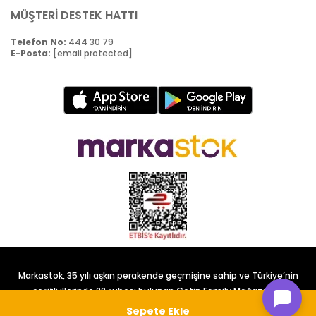
MÜŞTERİ DESTEK HATTI
Telefon No:
444 30 79
E-Posta:
[email protected]
Markastok, 35 yılı aşkın perakende geçmişine sahip ve Türkiye’nin
çeşitli illerinde 22 şubesi bulunan Çetin Family Mağazacılık
tarafından kurulmuştur.