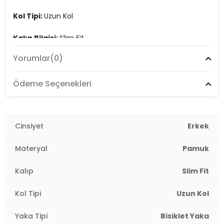
Kol Tipi:
Uzun Kol
Kalıp Bilgisi:
Slim Fit
Yorumlar
(0)
Manken Bedeni:
Boy : 1.86 cm / Göğüs : 96 cm / Bel :
77 cm / Basen : 97 cm / Beden : M
Ödeme Seçenekleri
Menşei:
Türkiye
3DK159050741.150
Cinsiyet
Erkek
Materyal
Pamuk
Kalıp
Slim Fit
Kol Tipi
Uzun Kol
Yaka Tipi
Bisiklet Yaka