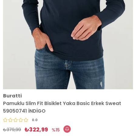
Buratti
Pamuklu Slim Fit Bisiklet Yaka Basic Erkek Sweat
59050741 İNDİGO
0.0
₺322,99
₺379,99
15