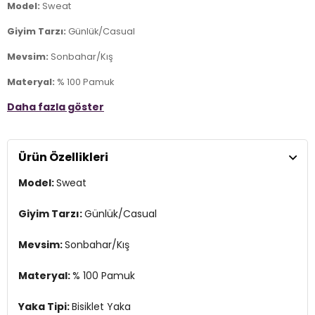
Model:
Sweat
Giyim Tarzı:
Günlük/Casual
Mevsim:
Sonbahar/Kış
Materyal:
% 100 Pamuk
Daha fazla göster
Yaka Tipi:
Bisiklet Yaka
Kol Tipi:
Uzun Kol
Ürün Özellikleri
Kalıp Bilgisi:
Slim Fit
Model:
Sweat
Manken Bedeni:
Boy : 1.86 cm / Göğüs : 96 cm / Bel : 77 cm /
Basen : 97 cm / Beden : M
Giyim Tarzı:
Günlük/Casual
Menşei:
Türkiye
3DK159050741.150
Mevsim:
Sonbahar/Kış
Materyal:
% 100 Pamuk
Yaka Tipi:
Bisiklet Yaka