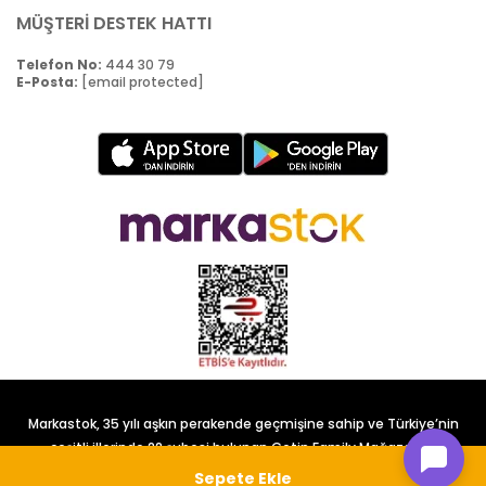
MÜŞTERİ DESTEK HATTI
Telefon No:
444 30 79
E-Posta:
[email protected]
Markastok, 35 yılı aşkın perakende geçmişine sahip ve Türkiye’nin
çeşitli illerinde 22 şubesi bulunan Çetin Family Mağazacılık
tarafından kurulmuştur.