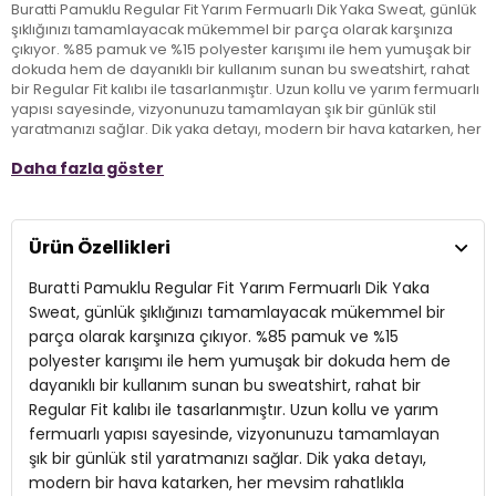
Buratti Pamuklu Regular Fit Yarım Fermuarlı Dik Yaka Sweat, günlük
şıklığınızı tamamlayacak mükemmel bir parça olarak karşınıza
çıkıyor. %85 pamuk ve %15 polyester karışımı ile hem yumuşak bir
dokuda hem de dayanıklı bir kullanım sunan bu sweatshirt, rahat
bir Regular Fit kalıbı ile tasarlanmıştır. Uzun kollu ve yarım fermuarlı
yapısı sayesinde, vizyonunuzu tamamlayan şık bir günlük stil
yaratmanızı sağlar. Dik yaka detayı, modern bir hava katarken, her
mevsim rahatlıkla kombinleyebilirsiniz. 1.88 cm boyundaki
Daha fazla göster
mankenin üzerinde M bedeniyle mükemmel bir uyum yakalayan
Buratti sweat, tüm günlük aktivitelerinizde stilinizi ön plana
çıkaracak. Rahat ve sofistike bir görünüm için gardırobunuzda
mutlaka yer alması gereken bu parçayı kaçırmayın!
Ürün Özellikleri
Buratti Pamuklu Regular Fit Yarım Fermuarlı Dik Yaka
Model:
Sweat
Sweat, günlük şıklığınızı tamamlayacak mükemmel bir
Giyim Tarzı:
Günlük/Casual
parça olarak karşınıza çıkıyor. %85 pamuk ve %15
polyester karışımı ile hem yumuşak bir dokuda hem de
Materyal:
% 85 Pamuk % 15 Polyester
dayanıklı bir kullanım sunan bu sweatshirt, rahat bir
Yaka Tipi:
Regular Fit kalıbı ile tasarlanmıştır. Uzun kollu ve yarım
Dik Yaka
fermuarlı yapısı sayesinde, vizyonunuzu tamamlayan
Kapama Şekli:
Yarım Fermuarlı
şık bir günlük stil yaratmanızı sağlar. Dik yaka detayı,
modern bir hava katarken, her mevsim rahatlıkla
Kol Tipi:
Uzun Kol