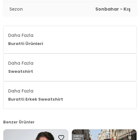
Kumaş Tipi:
Belirtilmemiş
Sezon
Sonbahar - Kış
Boy:
Standart
Kalıp Bilgisi:
Regular Fit
Daha Fazla
Manken Bedeni:
Boy : 1.88 cm / Göğüs : 100 cm / Bel :
Buratti Ürünleri
81 cm / Basen : 101 cm / Beden : M
Yaş Grubu:
Yetişkin
Daha Fazla
Sweatshirt
Menşei:
Türkiye
3DK15905470.07
Daha Fazla
Buratti Erkek Sweatshirt
Benzer Ürünler
ÜCRETSIZ
KARGO