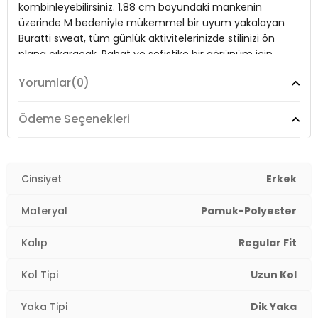
kombinleyebilirsiniz. 1.88 cm boyundaki mankenin
Kumaş Tipi:
Belirtilmemiş
üzerinde M bedeniyle mükemmel bir uyum yakalayan
Buratti sweat, tüm günlük aktivitelerinizde stilinizi ön
Boy:
Standart
plana çıkaracak. Rahat ve sofistike bir görünüm için
gardırobunuzda mutlaka yer alması gereken bu
Kalıp Bilgisi:
Regular Fit
Yorumlar
(0)
parçayı kaçırmayın!
Manken Bedeni:
Boy : 1.88 cm / Göğüs : 100 cm / Bel : 81 cm /
Basen : 101 cm / Beden : M
Ödeme Seçenekleri
Model:
Sweat
Yaş Grubu:
Yetişkin
Menşei:
Türkiye
Giyim Tarzı:
Günlük/Casual
3DK15905470.07
Cinsiyet
Erkek
Materyal:
% 85 Pamuk % 15 Polyester
Materyal
Pamuk-Polyester
Yaka Tipi:
Dik Yaka
Kalıp
Regular Fit
Kapama Şekli:
Yarım Fermuarlı
Kol Tipi
Uzun Kol
Kol Tipi:
Uzun Kol
Yaka Tipi
Dik Yaka