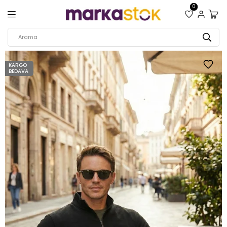
0
KARGO
BEDAVA