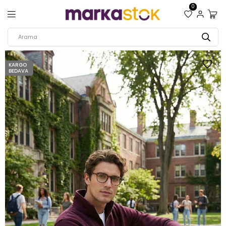
0
KARGO
BEDAVA