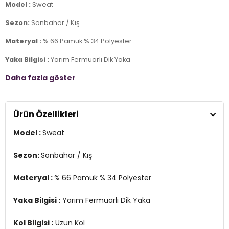
Model :
Sweat
Sezon:
Sonbahar / Kış
Materyal :
% 66 Pamuk % 34 Polyester
Yaka Bilgisi :
Yarım Fermuarlı Dik Yaka
Daha fazla göster
Kol Bilgisi :
Uzun Kol
Kalıp Bilgisi :
Regular Fit
Ürün Özellikleri
Detay :
-Elastik etek ucu ve manşetler
Model :
Sweat
Manken Ölçüsü :
Boy : 1.88 cm / Göğüs : 100 cm / Bel : 81 cm /
Basen : 101 cm / Beden : L
Sezon:
Sonbahar / Kış
Üretim Yeri :
Türkiye
3DK159052592.91
Materyal :
% 66 Pamuk % 34 Polyester
Yaka Bilgisi :
Yarım Fermuarlı Dik Yaka
Kol Bilgisi :
Uzun Kol