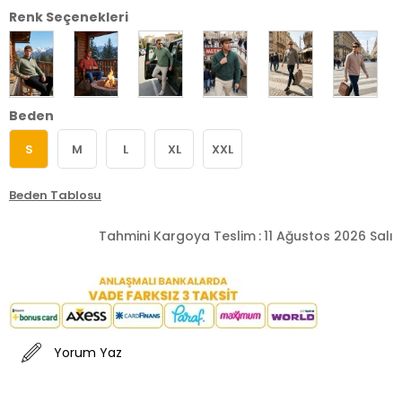
Renk Seçenekleri
Beden
S
M
L
XL
XXL
Beden Tablosu
Tahmini Kargoya Teslim
:
11 Ağustos 2026 Salı
Yorum Yaz