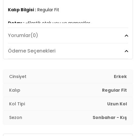
Kalıp Bilgisi :
Regular Fit
Detay :
-Elastik etek ucu ve manşetler
Yorumlar
(0)
Manken Ölçüsü :
Boy : 1.88 cm / Göğüs : 100 cm / Bel :
81 cm / Basen : 101 cm / Beden : L
Ödeme Seçenekleri
Üretim Yeri :
Türkiye
3DK159052592.91
Cinsiyet
Erkek
Kalıp
Regular Fit
Kol Tipi
Uzun Kol
Sezon
Sonbahar - Kış