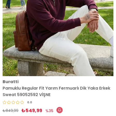
Buratti
Pamuklu Regular Fit Yarım Fermuarlı Dik Yaka Erkek
Sweat 59052592 VİŞNE
0.0
₺549,99
₺849,99
35