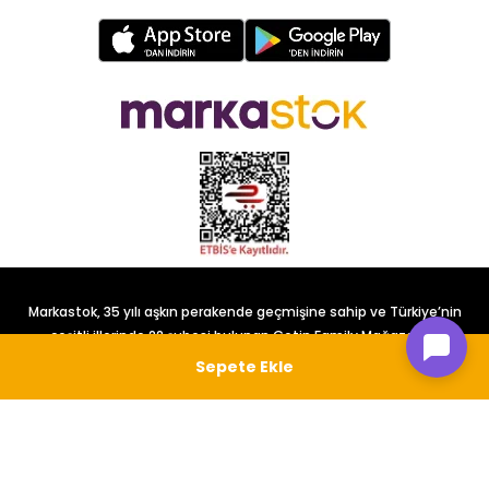
Markastok, 35 yılı aşkın perakende geçmişine sahip ve Türkiye’nin
çeşitli illerinde 22 şubesi bulunan Çetin Family Mağazacılık
tarafından kurulmuştur.