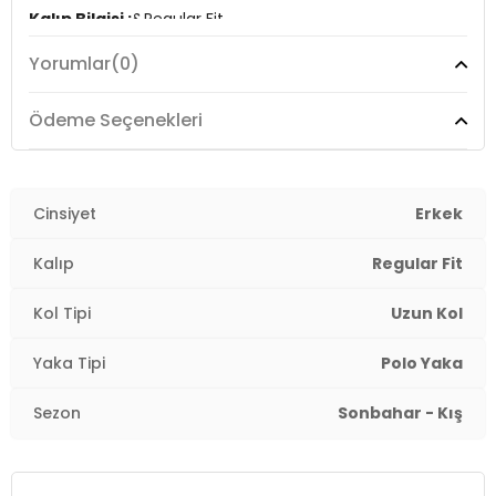
Kalıp Bilgisi :
&Regular Fit
Yorumlar
(0)
Manken Ölçüsü :
Kilo : 79 kg / Boy : 1.89 cm / Göğüs :
103 cm / Bel : 80 cm / Basen : 102 cm / Beden : L
Ödeme Seçenekleri
YERLİ ÜRETİM
3DK15905040.65
Cinsiyet
Erkek
Kalıp
Regular Fit
Kol Tipi
Uzun Kol
Yaka Tipi
Polo Yaka
Sezon
Sonbahar - Kış