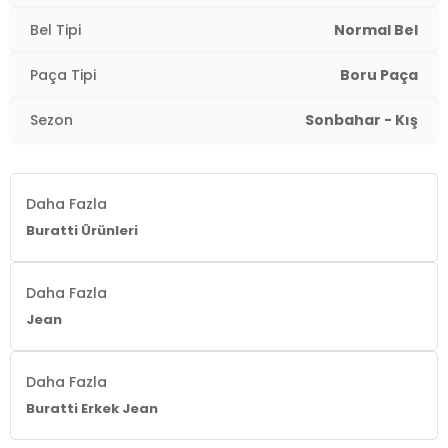
Menşei:
Türkiye
Bel Tipi
Normal Bel
3DE12211C40PARMA.268
Paça Tipi
Boru Paça
Sezon
Sonbahar - Kış
Daha Fazla
Buratti Ürünleri
Daha Fazla
Jean
Daha Fazla
Buratti Erkek Jean