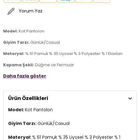
Yorum Yaz
Model:
Kot Pantolon
Giyim Tarzı:
Günlük/Casual
Materyal:
% 61 Pamuk % 35 Liyosel % 3 Polyester % 1 Elastan
Kapama Şekli:
Düğme ve Fermuar
Daha fazla göster
Cep:
Cepli
Kumaş Tipi:
Denim
Ürün Özellikleri
Bel:
Normal Bel
Model:
Kot Pantolon
Boy:
Standart
Paça Tipi:
Boru Paça
Giyim Tarzı:
Günlük/Casual
Kalıp Bilgisi:
Regular Fit
Materyal:
% 61 Pamuk % 35 Liyosel % 3 Polyester % 1