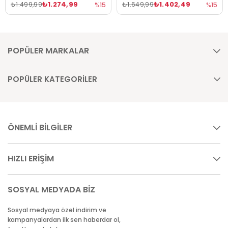
₺1.274,99
₺1.402,49
₺1.499,99
₺1.649,99
%15
%15
POPÜLER MARKALAR
POPÜLER KATEGORİLER
ÖNEMLİ BİLGİLER
HIZLI ERİŞİM
SOSYAL MEDYADA BİZ
Sosyal medyaya özel indirim ve
kampanyalardan ilk sen haberdar ol,