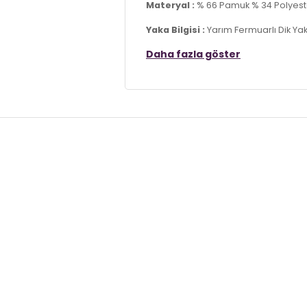
Materyal :
% 66 Pamuk % 34 Polyest
Yaka Bilgisi :
Yarım Fermuarlı Dik Ya
Daha fazla göster
Kol Bilgisi :
Uzun Kol
Kalıp Bilgisi :
Regular Fit
Detay :
-Elastik etek ucu ve manşetl
Üretim Yeri :
Türkiye
7DS159052592S2.1085