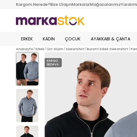
Kargom Nerede?
Bize Ulaşın
Markalar
Mağazalarımız
Yardım
ERKEK
KADIN
ÇOCUK
AYAKKABI & ÇANTA
Anasayfa
Erkek
Üst Giyim
Sweatshirt
Buratti Erkek Sweatshirt
Pam
KARGO
BEDAVA