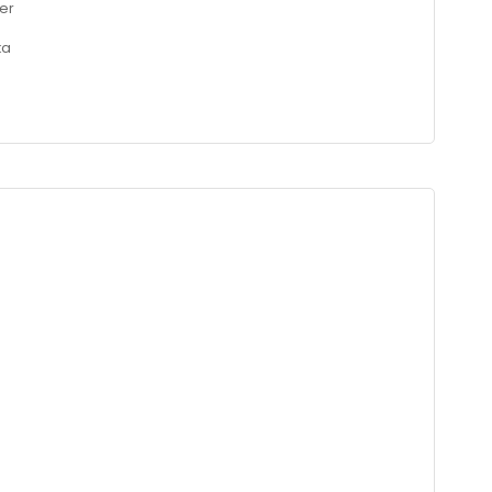
er
ka
er