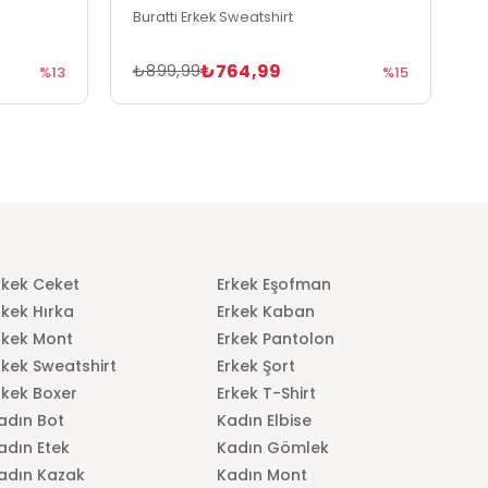
Buratti Erkek Sweatshirt
B
₺764,99
₺899,99
₺
%13
%15
rkek Ceket
Erkek Eşofman
rkek Hırka
Erkek Kaban
rkek Mont
Erkek Pantolon
rkek Sweatshirt
Erkek Şort
rkek Boxer
Erkek T-Shirt
adın Bot
Kadın Elbise
adın Etek
Kadın Gömlek
adın Kazak
Kadın Mont