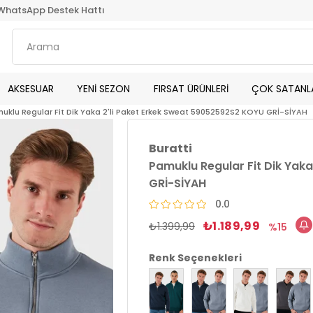
WhatsApp Destek Hattı
AKSESUAR
YENİ SEZON
FIRSAT ÜRÜNLERİ
ÇOK SATANL
uklu Regular Fit Dik Yaka 2'li Paket Erkek Sweat 59052592S2 KOYU GRİ-SİYAH
Buratti
Pamuklu Regular Fit Dik Yak
GRİ-SİYAH
0.0
₺1.189,99
₺1.399,99
15
Renk Seçenekleri