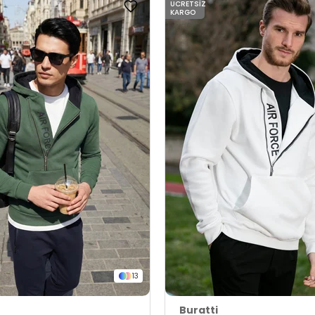
ÜCRETSIZ
KARGO
13
Buratti