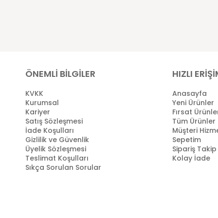
ÖNEMLİ BİLGİLER
HIZLI ERİŞ
KVKK
Anasayfa
Kurumsal
Yeni Ürünler
Kariyer
Fırsat Ürünle
Satış Sözleşmesi
Tüm Ürünler
İade Koşulları
Müşteri Hizme
Gizlilik ve Güvenlik
Sepetim
Üyelik Sözleşmesi
Sipariş Takip
Teslimat Koşulları
Kolay İade
Sıkça Sorulan Sorular