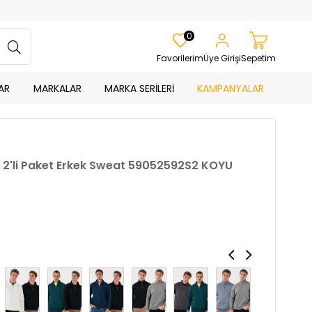
0
Favorilerim
Üye Girişi
Sepetim
AR
MARKALAR
MARKA SERİLERİ
KAMPANYALAR
a 2'li Paket Erkek Sweat 59052592S2 KOYU