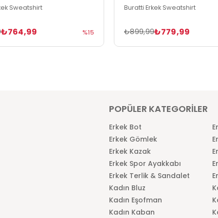
rkek Sweatshirt
Buratti Erkek Sweatshirt
₺764,99
₺779,99
9
₺899,99
%15
POPÜLER KATEGORİLER
Erkek Bot
E
Erkek Gömlek
E
Erkek Kazak
E
Erkek Spor Ayakkabı
E
Erkek Terlik & Sandalet
E
Kadın Bluz
K
Kadın Eşofman
K
Kadın Kaban
K