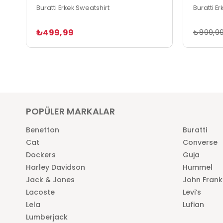
Buratti Erkek Sweatshirt
Buratti E
₺499,99
₺899,9
POPÜLER MARKALAR
Benetton
Buratti
Cat
Converse
Dockers
Guja
Harley Davidson
Hummel
Jack & Jones
John Frank
Lacoste
Levi’s
Lela
Lufian
Lumberjack