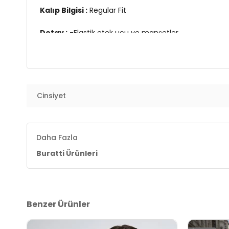
Kalıp Bilgisi :
Regular Fit
Detay :
-Elastik etek ucu ve manşetler
Üretim Yeri :
Türkiye
7DS159052592S2.1085
Cinsiyet
Daha Fazla
Buratti Ürünleri
Benzer Ürünler