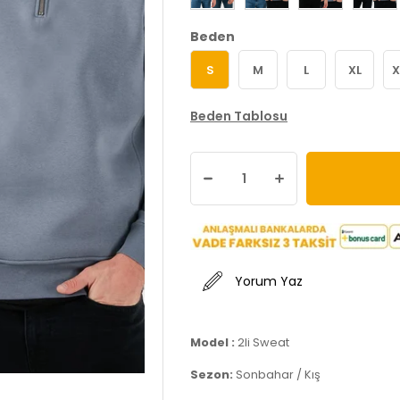
Beden
S
M
L
XL
X
Beden Tablosu
Yorum Yaz
Model :
2li Sweat
Sezon:
Sonbahar / Kış